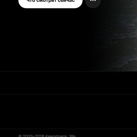
Что смотрят сейчас
© 2003–2026
Кинопоиск
.
18+