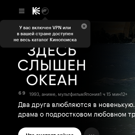
У вас включен VPN или
в вашей стране доступен
не весь каталог Кинопоиска
1993, аниме, мультфильм
Япония
1 ч 15 мин
12+
6 9
Два друга влюбляются в новенькую
драма о подростковом любовном т