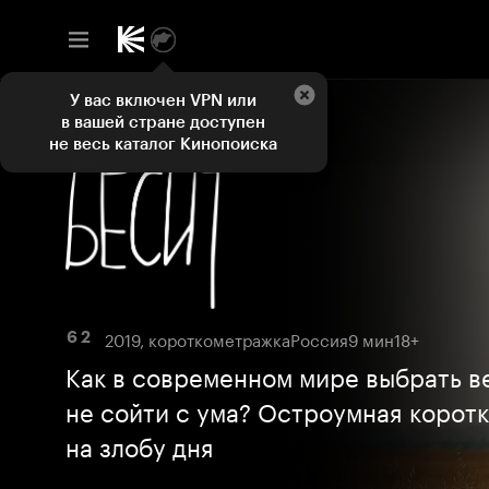
У вас включен VPN или
в вашей стране доступен
не весь каталог Кинопоиска
2019, короткометражка
Россия
9 мин
18+
6 2
Как в современном мире выбрать в
не сойти с ума? Остроумная корот
на злобу дня