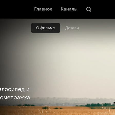
Главное
Каналы
О фильме
Детали
елосипед и
кометражка