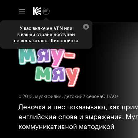
У вас включен VPN или
в вашей стране доступен
не весь каталог Кинопоиска
с 2013, мультфильм, детский
2 сезона
США
0+
Девочка и пес показывают, как при
английские слова и выражения. Му
коммуникативной методикой