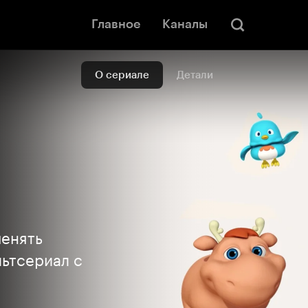
Главное
Каналы
О сериале
Детали
менять
льтсериал с