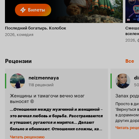
Билеты
Последний богатырь. Колобок
Смеша
2026, комедия
вселе
2026, 
Рецензии
Все
neizmennaya
d
118 рецензий
50
Женщины и тамагочи вечно мозг
Запах род
выносят ©
Просто в д
'Вернуться в
...Отношения между мужчиной и женщиной –
в дорамном 
это вечная любовь и борьба. Расстраиваются
других дора
и утешают, ругаются и мирятся… Делают
раскрыты ка
Читать рец
больно и обнимают. Отношения сложны, как
родному, бо
маниакально-депрессивное расстройство.
просмотра я
Читать рецензию