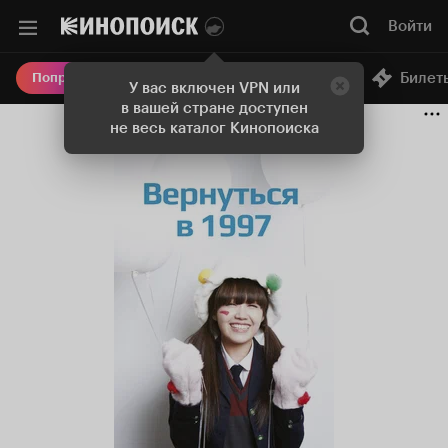
Войти
Онлайн-кинотеатр
Билет
Попробовать Плюс
У вас включен VPN или
в вашей стране доступен
не весь каталог Кинопоиска