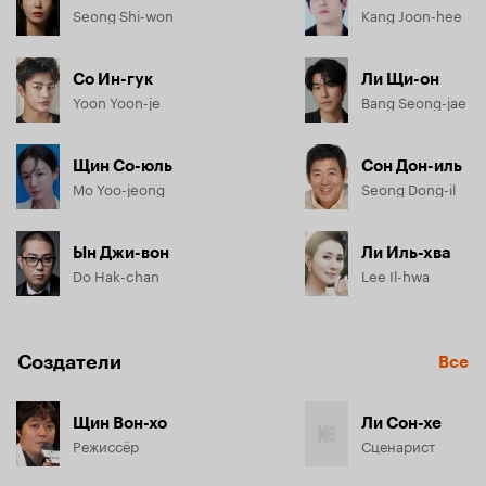
Seong Shi-won
Kang Joon-hee
Со Ин-гук
Ли Щи-он
Yoon Yoon-je
Bang Seong-jae
Щин Со-юль
Сон Дон-иль
Mo Yoo-jeong
Seong Dong-il
Ын Джи-вон
Ли Иль-хва
Do Hak-chan
Lee Il-hwa
Создатели
Все
Щин Вон-хо
Ли Сон-хе
Режиссёр
Сценарист