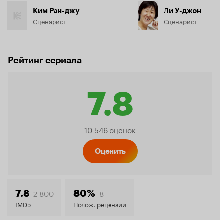
Ким Ран-джу
Ли У-джон
Сценарист
Сценарист
Рейтинг сериала
7.8
Рейтинг
10 546 оценок
Кинопо
Оценить
7.8
2 800
8
7.8
80%
IMDb
Полож. рецензии