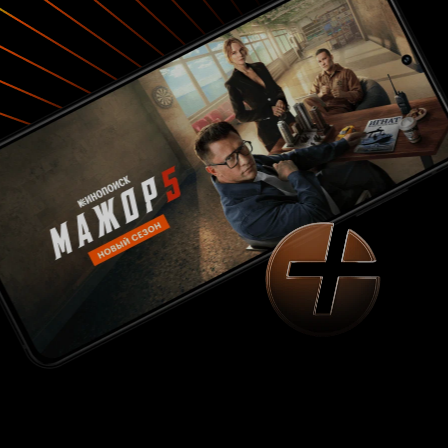
и сочиняя очередной фанфик.
–
Юн Чжэ
симпатичный, умный парень, отличник. Живет
без родителей, со старшим братом и поэтому
во всем самостоятелен. Они с Ши Вон выросли
вместе, часто дурачатся, дерутся и ссорятся,
но при этом всегда заботятся друг о друге. Он
нравится всем девчонкам в школе, кроме
одной – той самой, в которую давно влюблен.
– верная подруга, которая всегда с
Ю Чжон
тобой и за тебя. Сделает одинаковую с тобой
стрижку, утешит и поддержит в трудную
минуту, обязательно заступится за друзей
перед обидчиком и уступит тебе даже то, в чем
сама очень нуждается.
– парень,
Хак Чан
которому рано начали нравиться девочки, но
он стесняется и замолкает, как только
приближается к ним. Лидер и душа мужской
компании, но по отношению к женщинам –
угрюмый и странный молчун.
– милый
Чжун Хи
и добросердечный парень, мечта любой
девушки и лучший зять для любой тещи, но
только есть у него один большой секрет…
Почему ты мне нравишься? Потому что это
ты. Просто ты. Это единственная причина.