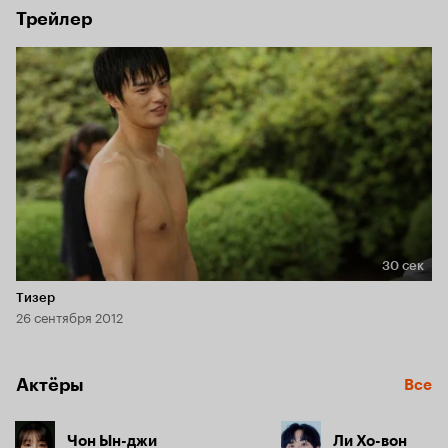
Трейлер
30 сек
Длительность 30 сек
Тизер
26 сентября 2012
Актёры
Все
Чон Ын-джи
Ли Хо-вон