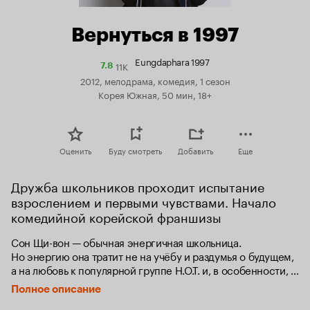
Вернуться в 1997
Eungdaphara 1997
11K
Рейтинг
7.8
Кинопоиска
2012, мелодрама, комедия, 1 сезон
7.8
Корея Южная, 50 мин, 18+
Оценить
Буду смотреть
Добавить
Еще
Дружба школьников проходит испытание 
взрослением и первыми чувствами. Начало 
комедийной корейской франшизы
Сон Щи-вон — обычная энергичная школьница. 
Но энергию она тратит не на учёбу и раздумья о будущем, 
а на любовь к популярной группе H.O.T. и, в особенности, 
к одному из её участников — Тони Ану. Она готова сутками 
Полное описание
караулить у дома любимой звезды и уверена, что однажды 