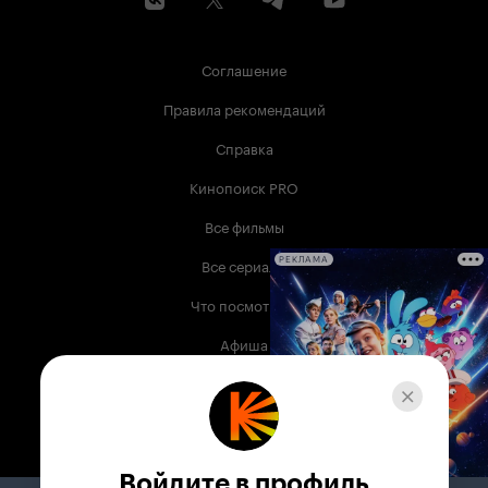
Соглашение
Правила рекомендаций
Справка
Кинопоиск PRO
Все фильмы
Все сериалы
РЕКЛАМА
Что посмотреть
Афиша
Музыка
Телепрограмма
Книги
Войдите в профиль