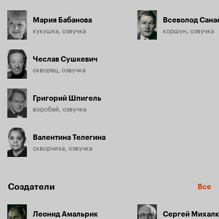
Мария Бабанова
Всеволод Сана
кукушка, озвучка
коршун, озвучка
Чеслав Сушкевич
скворец, озвучка
Григорий Шпигель
воробей, озвучка
Валентина Телегина
скворчиха, озвучка
Создатели
Все
Леонид Амальрик
Сергей Михалк