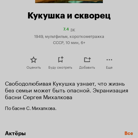
Кукушка и скворец
3K
Рейтинг
7.4
Кинопоиска
1949, мультфильм, короткометражка
7.4
СССР, 10 мин, 6+
Оценить
Буду смотреть
Добавить
Еще
Свободолюбивая Кукушка узнает, что жизнь 
без семьи может быть опасной. Экранизация 
басни Сергея Михалкова
По басне С. Михалкова.
Актёры
Все