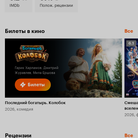
7.4
IMDb
Полож. рецензии
Билеты в кино
Все
Рейт
6.1
Кино
6.1
Гарик Харламов, Дмитрий
Журавлев, Мила Ершова
Билеты
Последний богатырь. Колобок
Смеша
2026, комедия
вселе
2026, 
Рецензии
Все