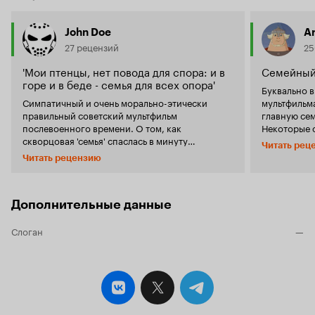
John Doe
A
27 рецензий
25
'Мои птенцы, нет повода для спора: и в
Семейный
горе и в беде - семья для всех опора'
Буквально в
Симпатичный и очень морально-этически
мультфильма
правильный советский мультфильм
главную сем
послевоенного времени. О том, как
Некоторые с
скворцовая 'семья' спаслась в минуту
рисуют пол
Читать рец
опасности за счёт сплочённости и
Разумеется,
Читать рецензию
взаимопомощи, а лишённая поддержки
грех, однак
близких кукушка, чуть ранее бравировавшая
нарисовали
своей непривязанностью к кому бы то ни было,
понятен даже
в трудный час не убереглась. При желании,
подумать чт
Дополнительные данные
конечно, этот мультфильм можно упрекнуть в
творением 
чрезмерной и очевидной аллегоричности, но
периода. И
Слоган
—
делать этого, если честно, нет никакого
иногда 'под
желания. Не хватает сейчас таких
оказался по
мультфильмов.
смешным ил
затруднител
пожалуйста. Музыка которая звучит в мульт
просто идеа