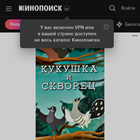
Войти
Онлайн-кинотеатр
Билет
Попробовать Плюс
У вас включен VPN или
в вашей стране доступен
не весь каталог Кинопоиска