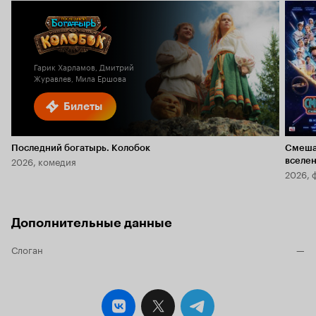
Гарик Харламов, Дмитрий
Журавлев, Мила Ершова
Билеты
Последний богатырь. Колобок
Смеша
2026, комедия
вселе
2026, 
Дополнительные данные
Слоган
—