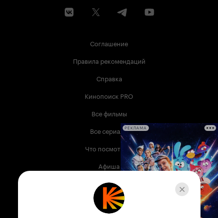
Соглашение
Правила рекомендаций
Справка
Кинопоиск PRO
Все фильмы
Все сериалы
РЕКЛАМА
Что посмотреть
Афиша
Музыка
Телепрограмма