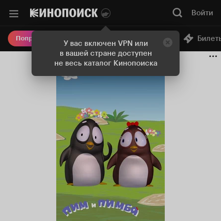
Войти
Онлайн-кинотеатр
Билет
Попробовать Плюс
У вас включен VPN или
в вашей стране доступен
не весь каталог Кинопоиска