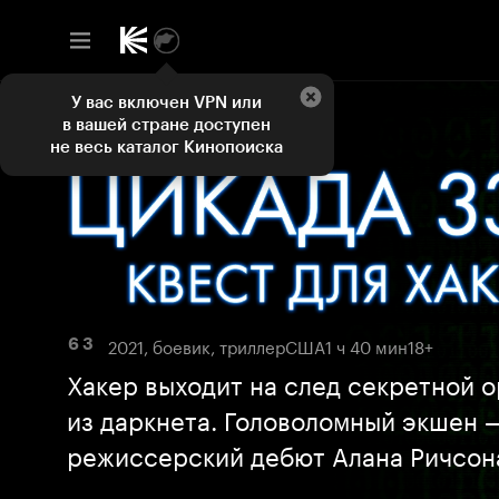
У вас включен VPN или
в вашей стране доступен
не весь каталог Кинопоиска
2021, боевик, триллер
США
1 ч 40 мин
18+
6 3
Хакер выходит на след секретной 
из даркнета. Головоломный экшен 
режиссерский дебют Алана Ричсон