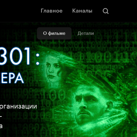
Главное
Каналы
О фильме
Детали
организации
—
а