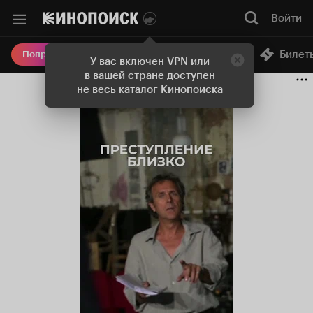
Войти
Онлайн-кинотеатр
Билет
Попробовать Плюс
У вас включен VPN или
в вашей стране доступен
не весь каталог Кинопоиска