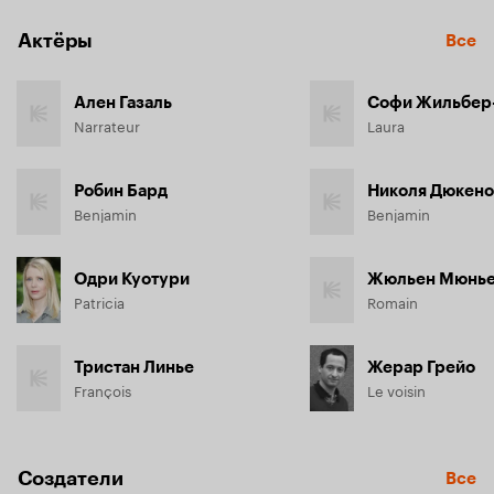
Актёры
Все
Ален Газаль
Софи Жильбер
Narrateur
Laura
Робин Бард
Николя Дюкен
Benjamin
Benjamin
Одри Куотури
Жюльен Мюнь
Patricia
Romain
Тристан Линье
Жерар Грейо
François
Le voisin
Создатели
Все