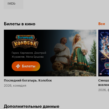
IMDb
Билеты в кино
Все
Гарик Харламов, Дмитрий
Журавлев, Мила Ершова
Билеты
Последний богатырь. Колобок
Смеша
2026, комедия
вселе
2026, 
Дополнительные данные