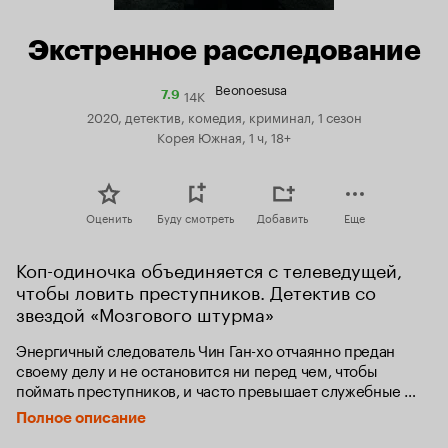
Экстренное расследование
Beonoesusa
14K
Рейтинг
7.9
Кинопоиска
2020, детектив, комедия, криминал, 1 сезон
7.9
Корея Южная, 1 ч, 18+
Оценить
Буду смотреть
Добавить
Еще
Коп-одиночка объединяется с телеведущей, 
чтобы ловить преступников. Детектив со 
звездой «Мозгового штурма»
Энергичный следователь Чин Ган-хо отчаянно предан 
своему делу и не остановится ни перед чем, чтобы 
поймать преступников, и часто превышает служебные 
полномочия. Из-за нестандартных методов ведения 
Полное описание
расследования Ган-хо тяжело найти общий язык 