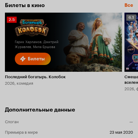
Билеты в кино
Все
Рейт
6.1
Рейтинг
2.5
Кино
Кинопоиска
6.1
2.5
Гарик Харламов, Дмитрий
Журавлев, Мила Ершова
Билеты
Последний богатырь. Колобок
Смеша
2026, комедия
вселе
2026, 
Дополнительные данные
Слоган
—
Премьера в мире
23 мая 2020