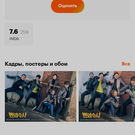
Кинопо
Оценить
7.9
259
7.6
IMDb
Кадры, постеры и обои
Все