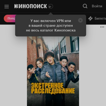
Войти
Онлайн-кинотеатр
Билет
Попробовать Плюс
У вас включен VPN или
в вашей стране доступен
не весь каталог Кинопоиска