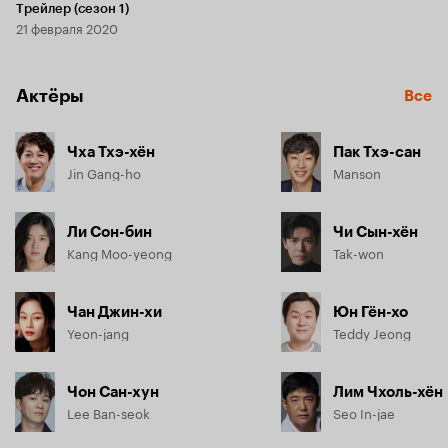
Трейлер (сезон 1)
21 февраля 2020
Актёры
Все
Чха Тхэ-хён
Пак Тхэ-сан
Jin Gang-ho
Manson
Ли Сон-бин
Чи Сын-хён
Kang Moo-yeong
Tak-won
Чан Джин-хи
Юн Гён-хо
Yeon-jang
Teddy Jeong
Чон Сан-хун
Лим Чхоль-хён
Lee Ban-seok
Seo In-jae