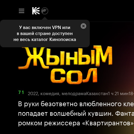
У вас включен VPN или
в вашей стране доступен
не весь каталог Кинопоиска
2022, комедия, мелодрама
Казахстан
1 ч 21 мин
18
7 1
В руки безответно влюбленного кл
попадает волшебный кувшин. Фант
ромком режиссера «Квартирантов»