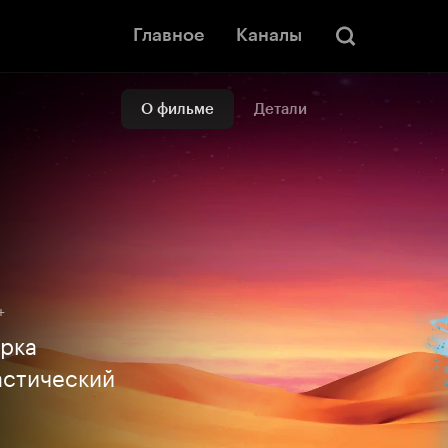
Главное
Каналы
О фильме
Детали
+
ерка
астический