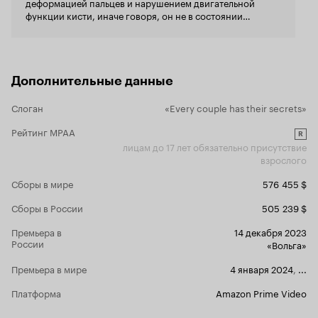
деформацией пальцев и нарушением двигательной
функции кисти, иначе говоря, он не в состоянии
выпрямлять безымянные пальцы и мизинцы на обеих
руках.
Дополнительные данные
Слоган
«Every couple has their secrets»
Рейтинг MPAA
R
лицам до 17 лет обязательно присутствие
взрослого
Сборы в мире
576 455 $
Сборы в России
505 239 $
Премьера в
14 декабря 2023
России
«Вольга»
Премьера в мире
4 января 2024
,
...
Платформа
Amazon Prime Video