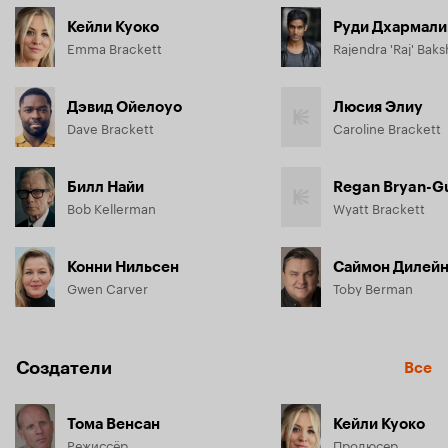
Кейли Куоко
Руди Дхармали
Emma Brackett
Rajendra 'Raj' Baks
Дэвид Ойелоуо
Люсия Элиу
Dave Brackett
Caroline Brackett
Билл Найи
Regan Bryan-G
Bob Kellerman
Wyatt Brackett
Конни Нильсен
Саймон Дилей
Gwen Carver
Toby Berman
Создатели
Все
Тома Венсан
Кейли Куоко
Режиссёр
Продюсер