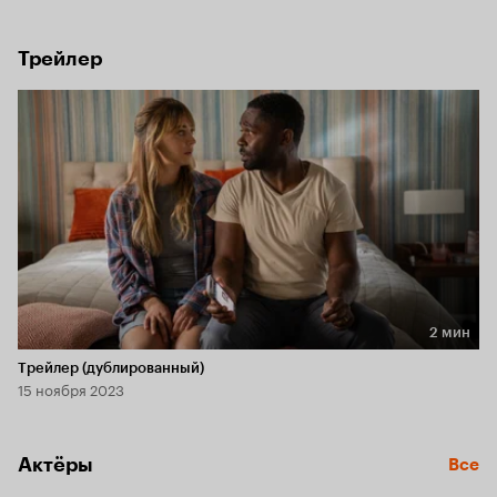
познакомиться друг с другом и действовать сообща. 
Не такие ролевые игры они планировали на годовщину 
своего брака.
Трейлер
2 мин
Длительность 2 мин
Трейлер (дублированный)
15 ноября 2023
Актёры
Все