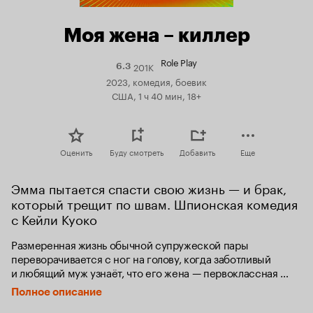
Моя жена – киллер
Role Play
201K
Рейтинг
6.3
Кинопоиска
2023, комедия, боевик
6.3
США, 1 ч 40 мин, 18+
Оценить
Буду смотреть
Добавить
Еще
Эмма пытается спасти свою жизнь — и брак, 
который трещит по швам. Шпионская комедия 
с Кейли Куоко
Размеренная жизнь обычной супружеской пары 
переворачивается с ног на голову, когда заботливый 
и любящий муж узнаёт, что его жена — первоклассная 
наёмница, на которую открыли охоту лучшие киллеры 
Полное описание
мира. Чтобы выжить, супругам предстоит заново 