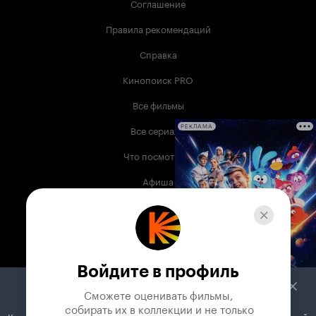
Соглашение
Правила рекомендаций
Справка
Кинопоиск PRO
Все фильмы
Все сериалы
РЕКЛАМА
Что посмотреть
Афиша
Музыка
Телепрограмма
Книги
Войдите в профиль
Служба поддержки
Сможете оценивать фильмы,

 собирать их в коллекции и не только