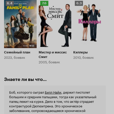
стреляю в у
Рейтинг
Рейтинг
Рейтинг
6.4
7.6
6.3
киллер'. Возможно если ничего от фильма не
способству
Кинопоиска
ожидать, то на один раз он будет достоин
Кинопоиска
Кинопоиска
не наскучив
просмотра.
6.4
7.6
6.3
к финальным титрам. Акт
подкачал: п
Кейли Куоко
расцвете с
муж и жертв
втором план
наслаждения
кадре чувст
Семейный план
Мистер и миссис
Киллеры
Операторск
2023, боевик
2010, боевик
Смит
Саунд-дизай
2005, боевик
'Амазону'. 'Role Play' миновал широкий прокат
и вышел в о
неба и не п
размашисто
Знаете ли вы что...
приятное, в
просмотра 
Универсальн
Боб, которого сыграл
Билл Найи
, держит пистолет
вторична, 
большим и средним пальцами, тогда как указательный
положитель
палец лежит на курке. Дело в том, что актёр страдает
7 из 10
контрактурой Дюпюитрена. Это хроническое
заболевание, сопровождающееся хронической