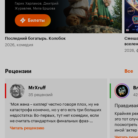
Гарик Харламов, Дмитрий
Журавлев, Мила Ершова
Билеты
Последний богатырь. Колобок
Смеша
2026, комедия
вселе
2026, 
Рецензии
Все
MrXruff
В
35 рецензий
42
'Моя жена – киллер' честно говоря плох, ну не
Правдивая
катастрофа конечно, но у его есть три больших
Крайняя реж
недостатка: Во-первых, тут нет комедии, если
это тот слу
не считать стандартных финальных фраз-
посмотреть 
шуточек перед титрами. Во-вторых, тут нет
Читать рецензию
иной 'актер
боевика, ну конечно если не считать минуты
случае Куок
три склеек рука/голова/стол/рука/удавка и всё
Читать рец