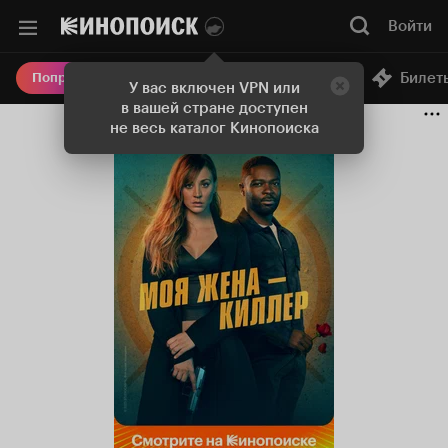
Войти
Онлайн-кинотеатр
Билет
Попробовать Плюс
У вас включен VPN или
в вашей стране доступен
не весь каталог Кинопоиска