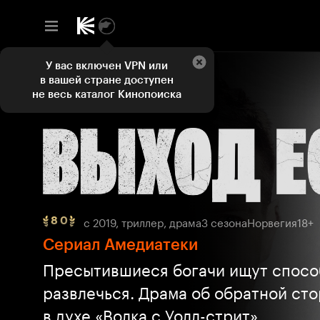
У вас включен VPN или
в вашей стране доступен
не весь каталог Кинопоиска
с 2019, триллер, драма
3 сезона
Норвегия
18+
8 0
Рейтинг
8
Сериал Амедиатеки
0,
Пресытившиеся богачи ищут спосо
ТОП
250
развлечься. Драма об обратной ст
в духе «Волка с Уолл-стрит»