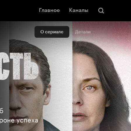
Главное
Каналы
О сериале
Детали
б
ороне успеха