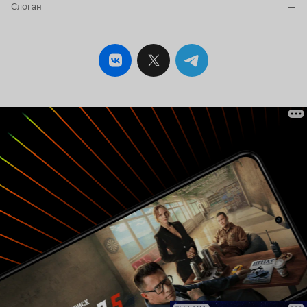
Слоган
—