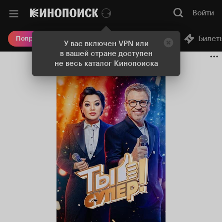
Войти
Онлайн-кинотеатр
Билет
Попробовать Плюс
У вас включен VPN или
в вашей стране доступен
не весь каталог Кинопоиска