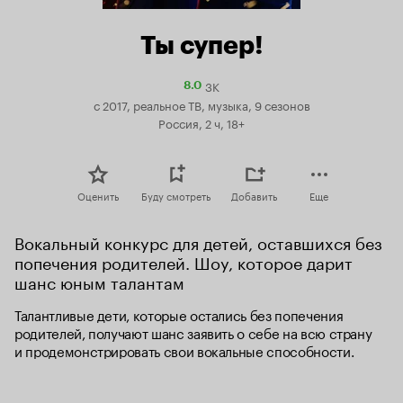
Ты супер!
3K
Рейтинг
8.0
Кинопоиска
с 2017, реальное ТВ, музыка, 9 сезонов
8.0
Россия, 2 ч, 18+
Оценить
Буду смотреть
Добавить
Еще
Вокальный конкурс для детей, оставшихся без 
попечения родителей. Шоу, которое дарит 
шанс юным талантам
Талантливые дети, которые остались без попечения 
родителей, получают шанс заявить о себе на всю страну 
и продемонстрировать свои вокальные способности.