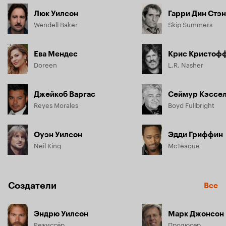
Люк Уилсон
Гарри Дин Стэ
Wendell Baker
Skip Summers
Ева Мендес
Крис Кристоф
Doreen
L.R. Nasher
Джейкоб Варгас
Сеймур Кэссе
Reyes Morales
Boyd Fullbright
Оуэн Уилсон
Эдди Гриффин
Neil King
McTeague
Создатели
Все
Эндрю Уилсон
Марк Джонсон
Режиссёр
Продюсер