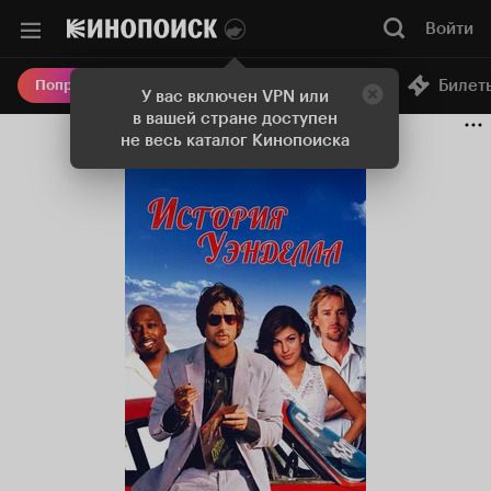
Войти
Онлайн-кинотеатр
Билет
Попробовать Плюс
У вас включен VPN или
в вашей стране доступен
не весь каталог Кинопоиска