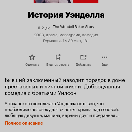
История Уэнделла
The Wendell Baker Story
3K
Рейтинг
6.2
Кинопоиска
2003, драма, мелодрама, комедия
6.2
Германия, 1 ч 39 мин, 18+
Оценить
Буду смотреть
Добавить
Еще
Бывший заключенный наводит порядок в доме 
престарелых и личной жизни. Добродушная 
комедия с братьями Уилсон
У техасского весельчака Уэнделла есть все, что 
необходимо человеку для счастья: крыша над головой, 
любящая девушка, машина, верный друг и преданная 
собака. Но все это он теряет в один день, отправившись в 
Полное описание
тюрьму, за подделку документов для мексиканских 