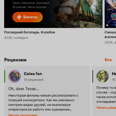
Гарик Харламов, Дмитрий
Журавлев, Мила Ершова
Билеты
Последний богатырь. Колобок
Смеша
2026, комедия
вселе
2026, 
Рецензии
Все
Cates fan
Н
19 рецензий
16
Почему-то в
Oh, dear Texas...
случае – со
Некоторые фильмы нельзя рассматривать с
также испол
позиций кинокритики. Как мы умиленно
откладывает
смотрим видео друзей, не анализируя
весь фильм.
Читать рец
операторскую работу или сценарные
пережить чт
недочеты. Я не могу описывать игру актеров,
очередь с с
Читать рецензию