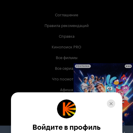
Соглашение
Правила рекомендаций
Справка
Кинопоиск PRO
Все фильмы
Все сериалы
РЕКЛАМА
Что посмотреть
Афиша
Музыка
Телепрограмма
Книги
Войдите в профиль
Служба поддержки