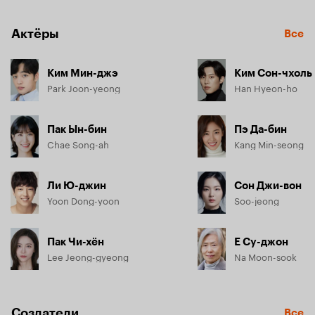
Актёры
Все
Ким Мин-джэ
Ким Сон-чхоль
Park Joon-yeong
Han Hyeon-ho
Пак Ын-бин
Пэ Да-бин
Chae Song-ah
Kang Min-seong
Ли Ю-джин
Сон Джи-вон
Yoon Dong-yoon
Soo-jeong
Пак Чи-хён
Е Су-джон
Lee Jeong-gyeong
Na Moon-sook
Создатели
Все