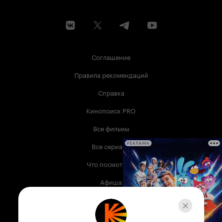
Соглашение
Правила рекомендаций
Справка
Кинопоиск PRO
Все фильмы
Все сериалы
РЕКЛАМА
Что посмотреть
Афиша
Музыка
Телепрограмма