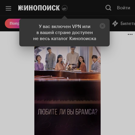
Войти
Онлайн-кинотеатр
Билет
Попробовать Плюс
У вас включен VPN или
в вашей стране доступен
не весь каталог Кинопоиска