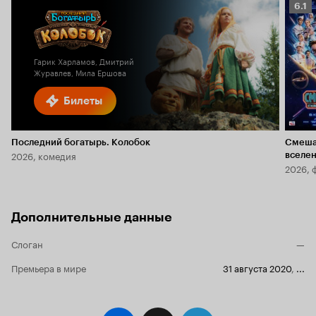
Рейт
6.1
Кино
6.1
Гарик Харламов, Дмитрий
Журавлев, Мила Ершова
Билеты
Последний богатырь. Колобок
Смеша
2026, комедия
вселе
2026, 
Дополнительные данные
Слоган
—
Премьера в мире
31 августа 2020
,
...