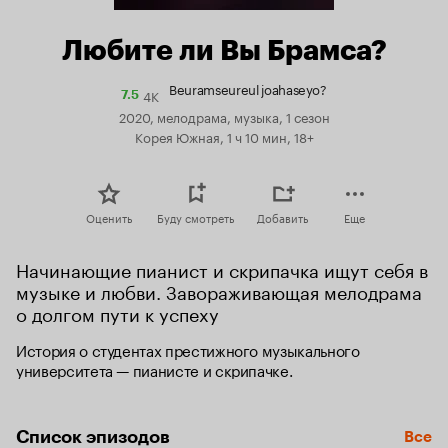
Любите ли Вы Брамса?
Beuramseureul joahaseyo?
4K
Рейтинг
7.5
Кинопоиска
2020, мелодрама, музыка, 1 сезон
7.5
Корея Южная, 1 ч 10 мин, 18+
Оценить
Буду смотреть
Добавить
Еще
Начинающие пианист и скрипачка ищут себя в 
музыке и любви. Завораживающая мелодрама 
о долгом пути к успеху
История о студентах престижного музыкального 
университета — пианисте и скрипачке.
Список эпизодов
Все