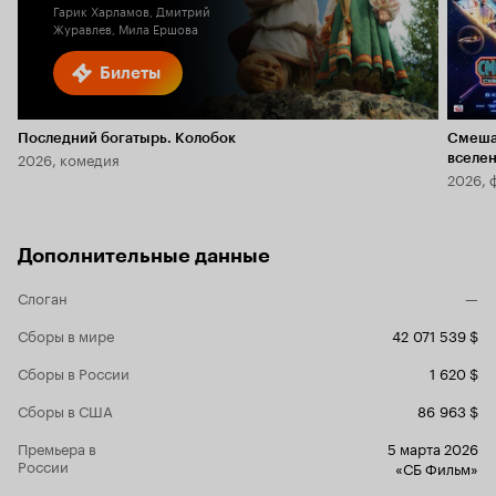
Гарик Харламов, Дмитрий
Журавлев, Мила Ершова
Билеты
Последний богатырь. Колобок
Смеша
2026, комедия
вселе
2026, 
Дополнительные данные
Слоган
—
Сборы в мире
42 071 539 $
Сборы в России
1 620 $
Сборы в США
86 963 $
Премьера в
5 марта 2026
России
«СБ Фильм»