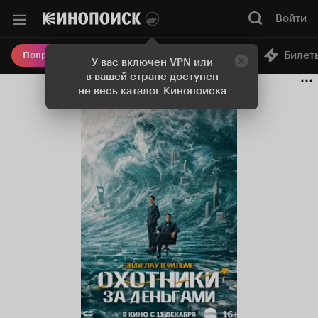
Войти
Онлайн-кинотеатр
Билет
Попробовать Плюс
У вас включен VPN или
в вашей стране доступен
не весь каталог Кинопоиска