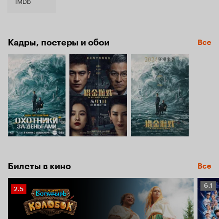
7.2
IMDb
Кадры, постеры и обои
Все
Билеты в кино
Все
Рейт
6.1
Рейтинг
2.5
Кино
Кинопоиска
6.1
2.5