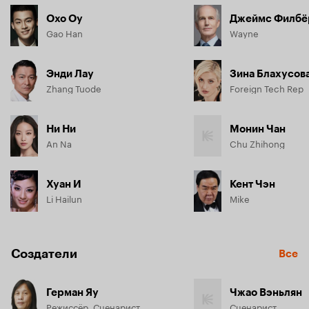
Охо Оу
Джеймс Филбё
Gao Han
Wayne
Энди Лау
Зина Блахусов
Zhang Tuode
Foreign Tech Rep
Ни Ни
Монин Чан
An Na
Chu Zhihong
Хуан И
Кент Чэн
Li Hailun
Mike
Создатели
Все
Герман Яу
Чжао Вэньлян
Режиссёр, Сценарист
Сценарист