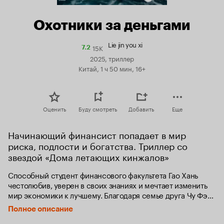
Охотники за деньгами
Lie jin you xi
15K
Рейтинг
7.2
Кинопоиска
2025, триллер
7.2
Китай, 1 ч 50 мин, 16+
Оценить
Буду смотреть
Добавить
Еще
Начинающий финансист попадает в мир 
риска, подлости и богатства. Триллер со 
звездой «Дома летающих кинжалов»
Способный студент финансового факультета Гао Хань 
честолюбив, уверен в своих знаниях и мечтает изменить 
мир экономики к лучшему. Благодаря семье друга Чу Фэна 
он получает шанс стажироваться в крупном 
Полное описание
банке — среди выпускников престижных университетов 