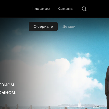
Главное
Каналы
О сериале
Детали
твием
сыном.