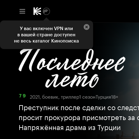
У вас включен VPN или
в вашей стране доступен
не весь каталог Кинопоиска
2021, боевик, триллер
1 сезон
Турция
18+
7 9
Преступник после сделки со следс
просит прокурора присмотреть за 
Напряжённая драма из Турции