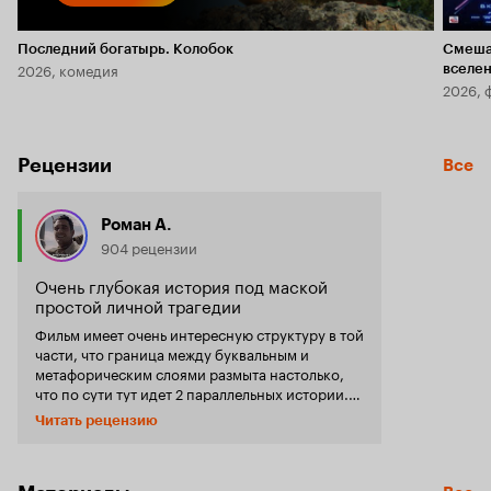
Последний богатырь. Колобок
Смеша
2026, комедия
вселе
2026, 
Рецензии
Все
Роман А.
904 рецензии
Очень глубокая история под маской
простой личной трагедии
Фильм имеет очень интересную структуру в той
части, что граница между буквальным и
метафорическим слоями размыта настолько,
что по сути тут идет 2 параллельных истории.
«Буквальная» история рассказывает трагедию,
Читать рецензию
имя которой Легион. Особенность таких
историй состоит в том, что у каждого ее
участника своя правда и каждая из этих правд
обычно не имеет ничего общего с объективной