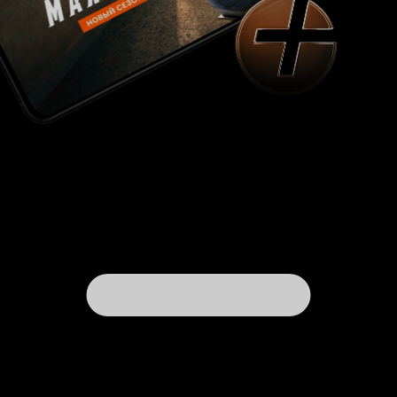
так внешне выглядят подобные истории. Если
же читать происходящее как метафору, то
фильм подбрасывает очень много пищи для
размышлений. Скажу более – лично мне не
попадались полнометражные работы на эту
тему и очень надеюсь, что автор сможет её
развить. 9 из 10