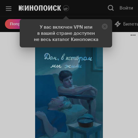
Войти
Онлайн-кинотеатр
Билет
Попробовать Плюс
У вас включен VPN или
в вашей стране доступен
не весь каталог Кинопоиска