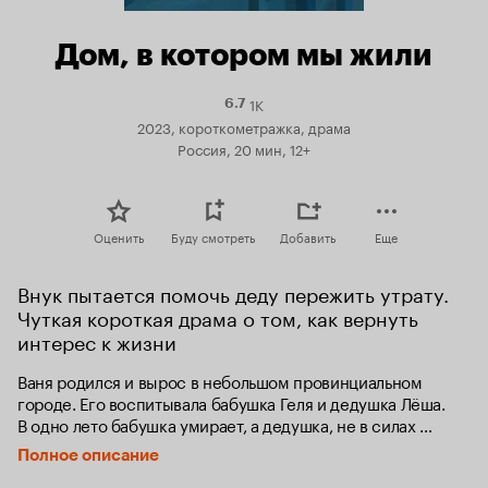
Дом, в котором мы жили
1K
Рейтинг
6.7
Кинопоиска
2023, короткометражка, драма
6.7
Россия, 20 мин, 12+
Оценить
Буду смотреть
Добавить
Еще
Внук пытается помочь деду пережить утрату. 
Чуткая короткая драма о том, как вернуть 
интерес к жизни
Ваня родился и вырос в небольшом провинциальном 
городе. Его воспитывала бабушка Геля и дедушка Лёша. 
В одно лето бабушка умирает, а дедушка, не в силах 
справиться с потерей любимой жены, ложится умирать 
Полное описание
следом за ней. Ему мешает Ваня, который пытается 