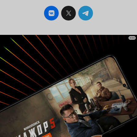
пары в той части, как они дошли до ситуации в
начале истории и почему дедушка
отреагировал на изменения статус-кво именно
так как отреагировал, то конкретно данная
трагедия становится собирательным образом
подобных историй, где каждый может увидеть
что-то свое. В этой части фильм дает зрителю
возможность переосмыслить то, с чем
сталкивался практически каждый, но
воспринимал это как какую-то историю
великой любви, в то время как природа этого
явления совершенно другая. Что касается
оценки – это так же очень интересный случай.
Если бы ставил оценку сразу после просмотра,
особо не обдумывая увиденное, то это была 6,
т. к. показалось что это какая-то простая
история, основанная на личном опыте автора.
Немного поразмыслив, понял насколько
непроста заложенная метафора. Сев писать
рецензию, осознал насколько глубока глубина
заложенной идеи, что позволило взглянуть на
поднятую проблему с нового угла. Резюмируя
скажу так – если смотреть фильм буквально, то
это простенькая история с посылом «за всё
хорошее, против всего плохого» и т. к. именно