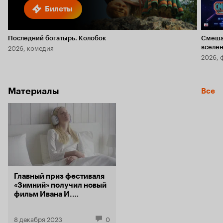
Билеты
Последний богатырь. Колобок
Смеша
2026, комедия
вселе
2026, 
Материалы
Все
Главный приз фестиваля
«Зимний» получил новый
фильм Ивана И.
Твердовского. Лучшие
актеры — Двойников и
8 декабря 2023
0
Цыганова