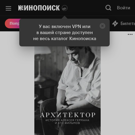
Войти
Онлайн-кинотеатр
Билет
Попробовать Плюс
У вас включен VPN или
в вашей стране доступен
не весь каталог Кинопоиска