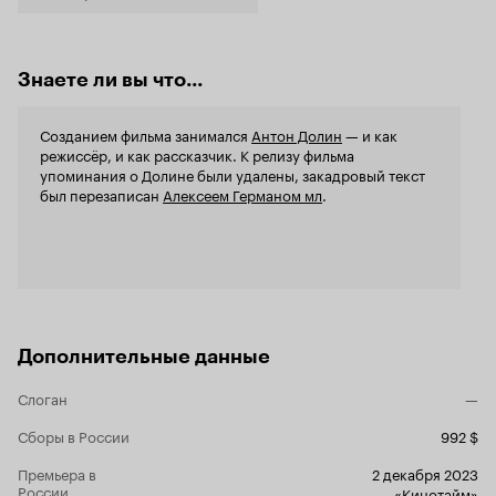
Знаете ли вы что...
Созданием фильма занимался
Антон Долин
— и как
режиссёр, и как рассказчик. К релизу фильма
упоминания о Долине были удалены, закадровый текст
был перезаписан
Алексеем Германом мл
.
Дополнительные данные
Слоган
—
Сборы в России
992 $
Премьера в
2 декабря 2023
России
«Кинотайм»