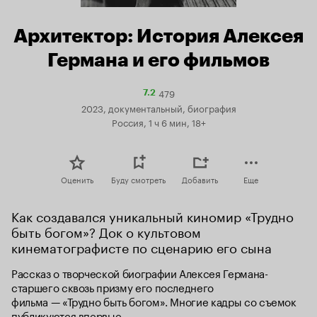
Архитектор: История Алексея
Германа и его фильмов
479
Рейтинг
7.2
Кинопоиска
2023, документальный, биография
7.2
Россия, 1 ч 6 мин, 18+
Оценить
Буду смотреть
Добавить
Еще
Как создавался уникальный киномир «Трудно 
быть богом»? Док о культовом 
кинематографисте по сценарию его сына
Рассказ о творческой биографии Алексея Германа-
старшего сквозь призму его последнего 
фильма — «Трудно быть богом». Многие кадры со съемок 
публикуются впервые.