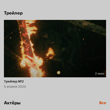
оружие и продаёт их за бешеные деньги. Однажды 
во время раскопок друзья находят засыпанный блиндаж, 
который переносит их в 1941 год.
Трейлер
2 мин
Длительность 2 мин
Трейлер №2
5 апреля 2024
Актёры
Все