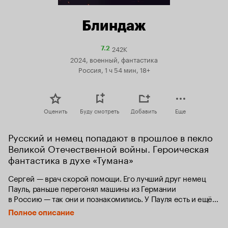
Блиндаж
242K
Рейтинг
7.2
Кинопоиска
2024, военный, фантастика
7.2
Россия, 1 ч 54 мин, 18+
Оценить
Буду смотреть
Добавить
Еще
Русский и немец попадают в прошлое в пекло 
Великой Отечественной войны. Героическая 
фантастика в духе «Тумана»
Сергей — врач скорой помощи. Его лучший друг немец 
Пауль, раньше перегонял машины из Германии 
в Россию — так они и познакомились. У Пауля есть и ещё 
одно увлечение — антиквариат. Он — чёрный копатель: 
Полное описание
ищет на полях сражений немецкие награды, каски, 