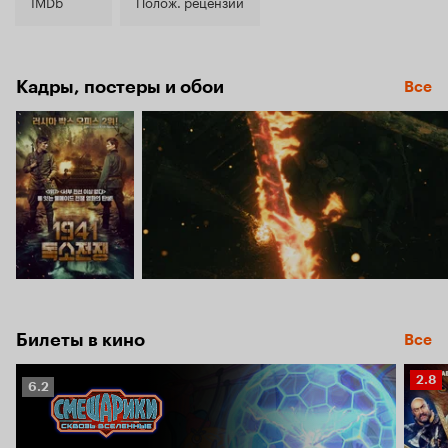
7.2
IMDb
Полож. рецензии
Кадры, постеры и обои
Все
Билеты в кино
Все
Рейт
2.8
Рейтинг
6.2
Кино
Кинопоиска
2.8
6.2