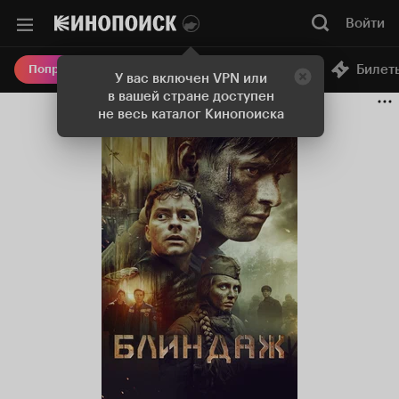
Войти
Онлайн-кинотеатр
Билет
Попробовать Плюс
У вас включен VPN или
в вашей стране доступен
не весь каталог Кинопоиска