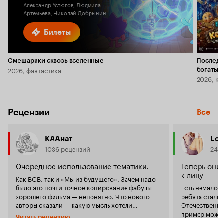
Александр Устюгов, Людмила
Артемьева, Николай Добрынин
Билеты
Смешарики сквозь вселенные
После
2026, фантастика
богаты
2026, 
Рецензии
Все
КААнат
Le
1036 рецензий
24
Очередное использование тематики.
Теперь он
к лицу
Как ВОВ, так и «Мы из будущего». Зачем надо
было это почти точное копирование фабулы
Есть немало
хорошего фильма — непонятно. Что нового
ребята ста
авторы сказали — какую мысль хотели
Отечественн
донести? Об этом ниже. Возникают вопросы
пример мож
Читать рецензию