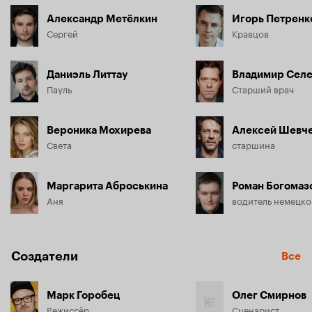
Александр Метёлкин
Игорь Петренк
Сергей
Кравцов
Даниэль Литтау
Владимир Селе
Пауль
Старший врач
Вероника Мохирева
Алексей Шевч
Света
старшина
Маргарита Аброськина
Роман Богомаз
Аня
водитель немецко
Создатели
Все
Марк Горобец
Олег Смирнов
Режиссёр
Сценарист