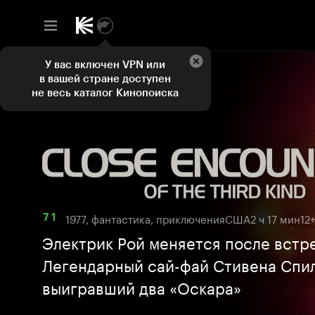
У вас включен VPN или
в вашей стране доступен
не весь каталог Кинопоиска
1977, фантастика, приключения
США
2 ч 17 мин
12
7 1
Электрик Рой меняется после встр
Легендарный сай-фай Стивена Спи
выигравший два «Оскара»