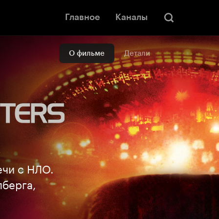
Главное
Каналы
О фильме
Детали
+
ечи с НЛО.
лберга,