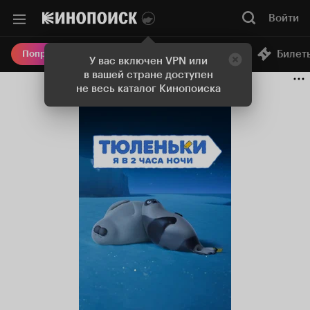
Войти
Онлайн-кинотеатр
Билет
Попробовать Плюс
У вас включен VPN или
в вашей стране доступен
не весь каталог Кинопоиска