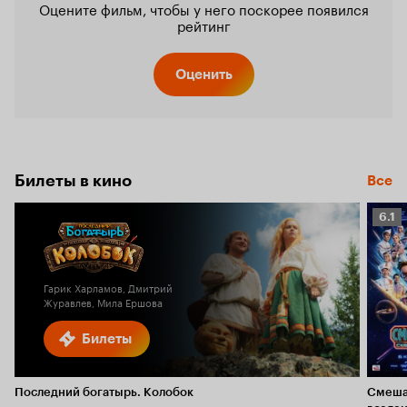
Оцените фильм, чтобы у него поскорее появился
рейтинг
Оценить
Билеты в кино
Все
Рейт
6.1
Кино
6.1
Гарик Харламов, Дмитрий
Журавлев, Мила Ершова
Билеты
Последний богатырь. Колобок
Смеша