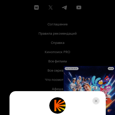
Соглашение
Правила рекомендаций
Справка
Кинопоиск PRO
Все фильмы
Все сериалы
РЕКЛАМА
Что посмотреть
Афиша
Музыка
Телепрограмма