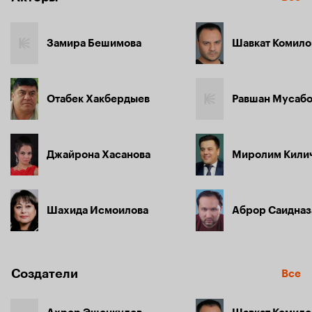
Замира Бешимова
Шавкат Комило
Отабек Хакбердыев
Равшан Мусаб
Джайрона Хасанова
Миролим Кили
Шахида Исмоилова
Аброр Саидназ
Создатели
Все