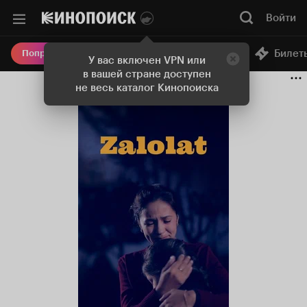
Войти
Онлайн-кинотеатр
Билет
Попробовать Плюс
У вас включен VPN или
в вашей стране доступен
не весь каталог Кинопоиска