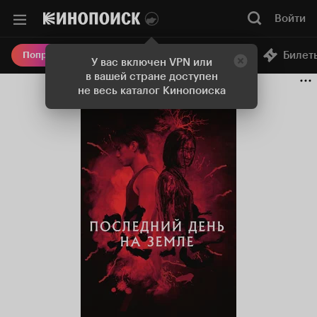
Войти
Онлайн-кинотеатр
Билет
Попробовать Плюс
У вас включен VPN или
в вашей стране доступен
не весь каталог Кинопоиска