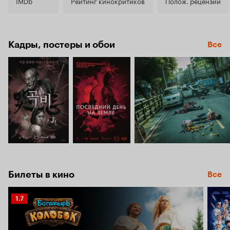
6.0
IMDb
Рейтинг кинокритиков
Полож. рецензии
Кадры, постеры и обои
Все
Билеты в кино
Все
Рейтинг
1.7
Кинопоиска
1.7