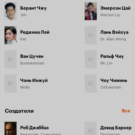
Берант Чжу
Эмерсон Цай
Jim
Warren Liu
Реджина Лэй
Лань Вэйхуа
Kat
Dr. Alan Wong
Ван Цучян
Ральф Чиу
Businessman
Mr. Lin
Чэнь Инжуй
Чоу Чиминь
Molly
Old woman
Создатели
Все
Роб Джаббаз
Дэвид Баркер
Режиссёр, Сценарист
Продюсер