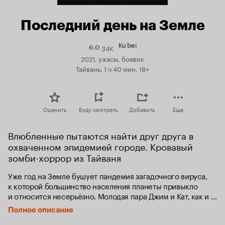
Последний день на Земле
Ku bei
34K
Рейтинг
6.0
Кинопоиска
2021, ужасы, боевик
6.0
Тайвань, 1 ч 40 мин, 18+
Оценить
Буду смотреть
Добавить
Еще
Влюбленные пытаются найти друг друга в 
охваченном эпидемией городе. Кровавый 
зомби-хоррор из Тайваня
Уже год на Земле бушует пандемия загадочного вируса, 
к которой большинство населения планеты привыкло 
и относится несерьёзно. Молодая пара Джим и Кат, как и 
многие, продолжает жить обычной жизнью. Однажды 
Полное описание
вирус мутирует неожиданным образом, лишая 