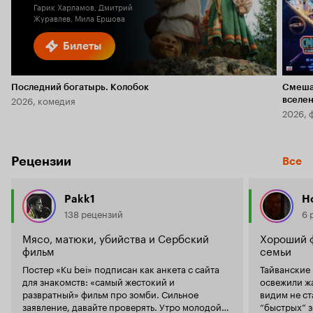
Гарик Харламов, Дмитрий
Журавлев, Мила Ершова
Билеты
Последний богатырь. Колобок
Смеша
2026, комедия
вселе
2026, 
Рецензии
Все
Pakk1
Ho
138 рецензий
6 
Мясо, матюки, убийства и Сербский
Хороший ф
фильм
семьи
Постер «Ku bei» подписан как анкета с сайта
Тайванские
для знакомств: «самый жестокий и
освежили ж
развратный» фильм про зомби. Сильное
видим не с
заявление, давайте проверять. Утро молодой
“быстрых” з