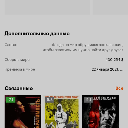
Дополнительные данные
Слоган
«Когда на мир обрушился апокалипсис,
чтобы спастись, им нужно найти друг друга»
Сборы в мире
430 254 $
Премьера в мире
22 января 2021
,
...
Связанные
Все
Рейтинг
Рейтинг
Рейтинг
7.1
5.8
5.1
Кинопоиска
Кинопоиска
Кинопоиска
7.1
5.8
5.1