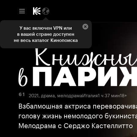
У вас включен VPN или
в вашей стране доступен
не весь каталог Кинопоиска
2021, драма, мелодрама
Италия
1 ч 37 мин
18+
6 1
Взбалмошная актриса переворачива
голову жизнь немолодого букиниста
Мелодрама с Серджо Кастеллитто