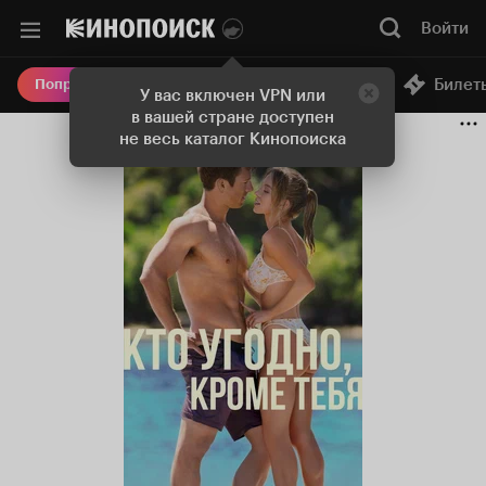
Войти
Онлайн-кинотеатр
Билет
Попробовать Плюс
У вас включен VPN или
в вашей стране доступен
не весь каталог Кинопоиска