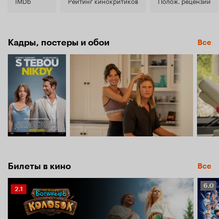
6.1
IMDb
Рейтинг кинокритиков
Полож. рецензии
Кадры, постеры и обои
Все
Билеты в кино
Все
Рейт
6.0
Рейтинг
2.1
Кино
Кинопоиска
6.0
2.1