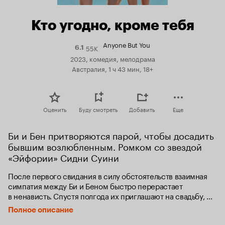
Кто угодно, кроме тебя
Anyone But You
55K
Рейтинг
6.1
Кинопоиска
2023, комедия, мелодрама
6.1
Австралия, 1 ч 43 мин, 18+
Оценить
Буду смотреть
Добавить
Еще
Би и Бен притворяются парой, чтобы досадить 
бывшим возлюбленным. Ромком со звездой 
«Эйфории» Сидни Суини
После первого свидания в силу обстоятельств взаимная 
симпатия между Би и Беном быстро перерастает 
в ненависть. Спустя полгода их приглашают на свадьбу, 
и Би с Беном снова вынуждены терпеть друг друга. 
Полное описание
Правда, на этот раз по личным причинам они решают 