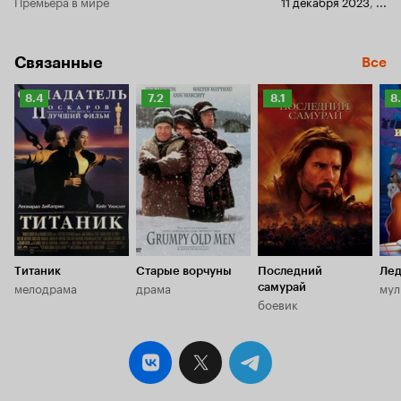
Премьера в мире
11 декабря 2023
,
...
Связанные
Все
Рейтинг
Рейтинг
Рейтинг
Р
8.4
7.2
8.1
8
Кинопоиска
Кинопоиска
Кинопоиска
К
8.4
7.2
8.1
8.
Титаник
Старые ворчуны
Последний
Лед
мелодрама
драма
мул
самурай
боевик