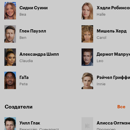
Сидни Суини
Хэдли Робинсо
Bea
Halle
Глен Пауэлл
Мишель Херд
Ben
Carol
Александра Шипп
Дермот Малру
Claudia
Leo
ГаТа
Рэйчел Гриффи
Pete
Innie
Создатели
Все
Уилл Глак
Алисса Олтмэн
Режиссёр, Сценарист
Продюсер