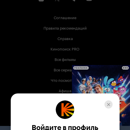
Соглашение
Правила рекомендаций
Справка
Кинопоиск PRO
Все фильмы
Все сериалы
РЕКЛАМА
Что посмотреть
Афиша
Музыка
Телепрограмма
Книги
Войдите в профиль