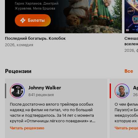
Гарик Харламов, Дмитрий
Журавлев, Мила Ершова
Билеты
Последний богатырь. Колобок
Смеша
2026, комедия
вселе
2026, 
Рецензии
Все
Johnny Walker
А
841 рецензия
26
После достаточно вялого трейлера особых
О чем фильм? Парочка эгоистов Бен 
надежд на фильм не питал, что по большей
Пауэлл) и Б
части и подтвердилось. За 14 лет с момента
междоусобиц
крутой «Отличницы лёгкого поведения» и
которую их пригла
примерно столько же с «Секса по дружбе» (не
очередному
Читать рецензию
Читать рец
смотрел) Уилл Глак, видимо, окончательно
требуется 
растерял весь жанровый запал. Фильму
обращаются 