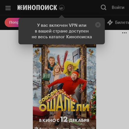
Войти
Онлайн-кинотеатр
Билет
Попробовать Плюс
У вас включен VPN или
в вашей стране доступен
не весь каталог Кинопоиска