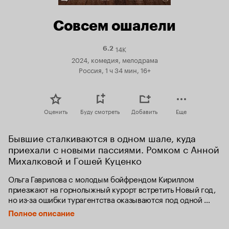
Совсем ошалели
14K
Рейтинг
6.2
Кинопоиска
2024, комедия, мелодрама
6.2
Россия, 1 ч 34 мин, 16+
Оценить
Буду смотреть
Добавить
Еще
Бывшие сталкиваются в одном шале, куда 
приехали с новыми пассиями. Ромком с Анной 
Михалковой и Гошей Куценко
Ольга Гаврилова с молодым бойфрендом Кириллом 
приезжают на горнолыжный курорт встретить Новый год, 
но из-за ошибки турагентства оказываются под одной 
крышей с бывшим мужем Ольги Федором и его 
Полное описание
очаровательной подругой Мариночкой. Романтический 