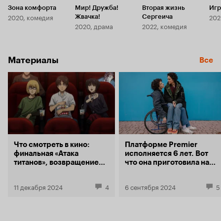
Зона комфорта
Мир! Дружба!
Вторая жизнь
Игр
2020, комедия
202
Жвачка!
Сергеича
2020, драма
2022, комедия
Материалы
Все
Что смотреть в кино:
Платформе Premier
финальная «Атака
исполняется 6 лет. Вот
титанов», возвращение
что она приготовила на
«Амадея» и ромком с
ближайший год
Куценко и Михалковой
11 декабря 2024
4
6 сентября 2024
5