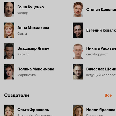
Гоша Куценко
Степан Девони
Федор
Анна Михалкова
Евгений Ковал
Ольга
Владимир Яглыч
Никита Расхва
Кирилл
сноубордист
Полина Максимова
Вячеслав Щен
Мариночка
ведущий корпора
Создатели
Все
Ольга Френкель
Нелли Яралова
Режиссёр, Сценарист
Продюсер