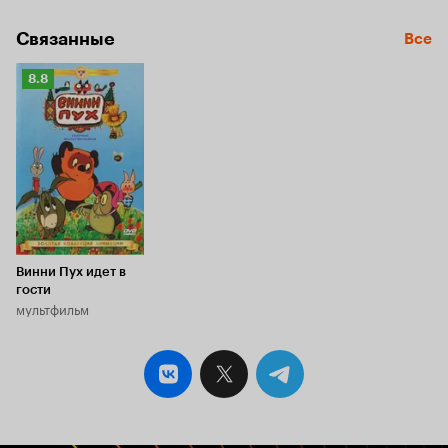
Связанные
Все
Рейтинг
8.8
Кинопоиска
8.8
Винни Пух идет в
гости
мультфильм