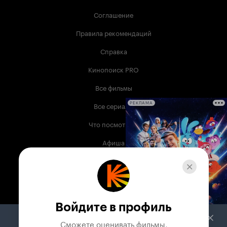
Соглашение
Правила рекомендаций
Справка
Кинопоиск PRO
Все фильмы
Все сериалы
РЕКЛАМА
Что посмотреть
Афиша
Музыка
Телепрограмма
Книги
Войдите в профиль
Служба поддержки
Сможете оценивать фильмы,
