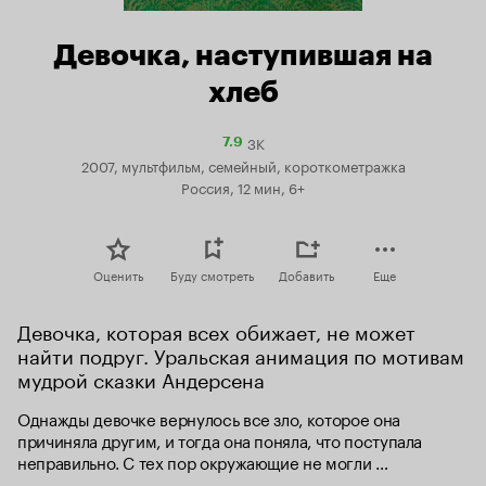
Девочка, наступившая на
хлеб
3K
Рейтинг
7.9
Кинопоиска
2007, мультфильм, семейный, короткометражка
7.9
Россия, 12 мин, 6+
Оценить
Буду смотреть
Добавить
Еще
Девочка, которая всех обижает, не может 
найти подруг. Уральская анимация по мотивам 
мудрой сказки Андерсена
Однажды девочке вернулось все зло, которое она 
причиняла другим, и тогда она поняла, что поступала 
неправильно. С тех пор окружающие не могли 
нарадоваться на добрую и послушную девочку.