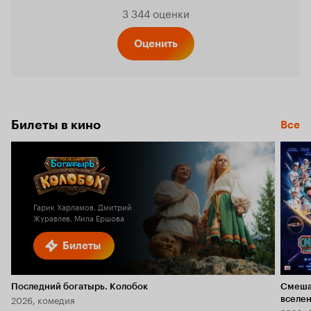
Рейтинг
3 344 оценки
Кинопо
Оценить
7.9
Билеты в кино
Все
Гарик Харламов, Дмитрий
Журавлев, Мила Ершова
Билеты
Последний богатырь. Колобок
Смеша
2026, комедия
вселе