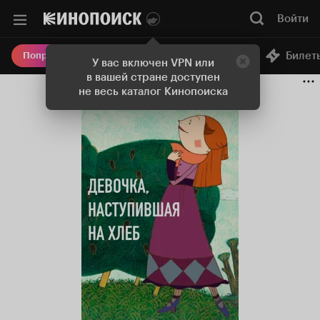
Войти
Онлайн-кинотеатр
Билет
Попробовать Плюс
У вас включен VPN или
в вашей стране доступен
не весь каталог Кинопоиска