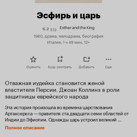
Эсфирь и царь
Esther and the King
513
Рейтинг
6.2
Кинопоиска
1960, драма, мелодрама, биография
6.2
Италия, 1 ч 49 мин, 12+
Оценить
Буду смотреть
Добавить
Еще
Отважная иудейка становится женой 
властителя Персии. Джоан Коллинз в роли 
защитницы еврейского народа
Эта история произошла во времена царствования 
Артаксеркса — правителя ста двадцати семи областей от 
Индии до Эфиопии. Однажды царь устроил великий 
семидневный пир, посвященный трехлетию своего 
Полное описание
царствования. Когда развеселилось от вина его сердце, 