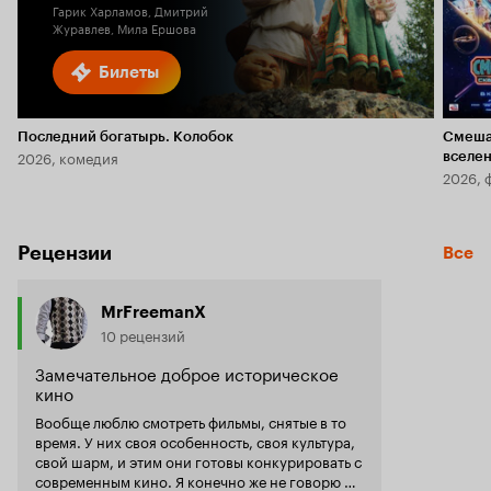
Гарик Харламов, Дмитрий
Журавлев, Мила Ершова
Билеты
Последний богатырь. Колобок
Смеша
2026, комедия
вселе
2026, 
Рецензии
Все
MrFreemanX
10 рецензий
Замечательное доброе историческое
кино
Вообще люблю смотреть фильмы, снятые в то
время. У них своя особенность, своя культура,
свой шарм, и этим они готовы конкурировать с
современным кино. Я конечно же не говорю о