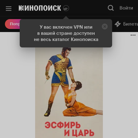
Войти
Онлайн-кинотеатр
Билет
Попробовать Плюс
У вас включен VPN или
в вашей стране доступен
не весь каталог Кинопоиска