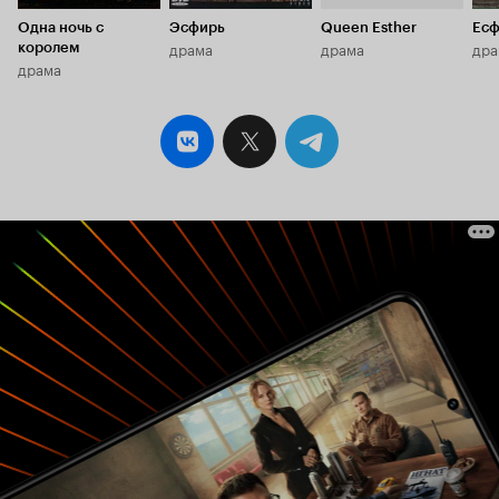
Одна ночь с
Эсфирь
Queen Esther
Есф
драма
драма
дра
королем
драма