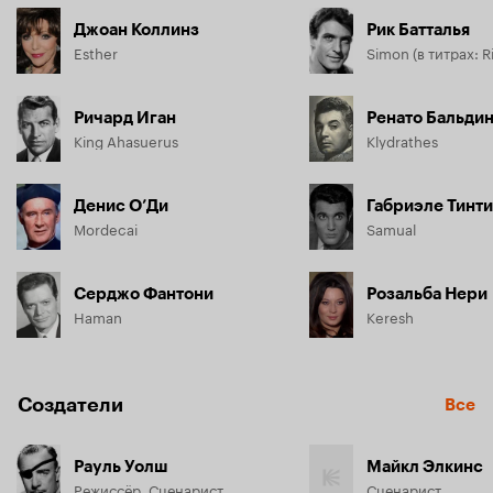
Джоан Коллинз
Рик Батталья
Esther
Simon (в титрах: Ri
Ричард Иган
Ренато Бальди
King Ahasuerus
Klydrathes
Денис О’Ди
Габриэле Тинти
Mordecai
Samual
Серджо Фантони
Розальба Нери
Haman
Keresh
Создатели
Все
Рауль Уолш
Майкл Элкинс
Режиссёр, Сценарист
Сценарист