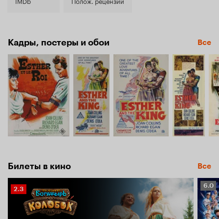
6.2
IMDb
Полож. рецензии
Кадры, постеры и обои
Все
Билеты в кино
Все
Рейт
6.0
Рейтинг
2.3
Кино
Кинопоиска
6.0
2.3