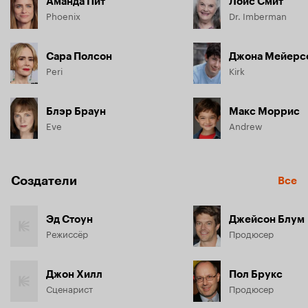
Аманда Пит
Лоис Смит
Phoenix
Dr. Imberman
Сара Полсон
Джона Мейерс
Peri
Kirk
Блэр Браун
Макс Моррис
Eve
Andrew
Создатели
Все
Эд Стоун
Джейсон Блум
Режиссёр
Продюсер
Джон Хилл
Пол Брукс
Сценарист
Продюсер