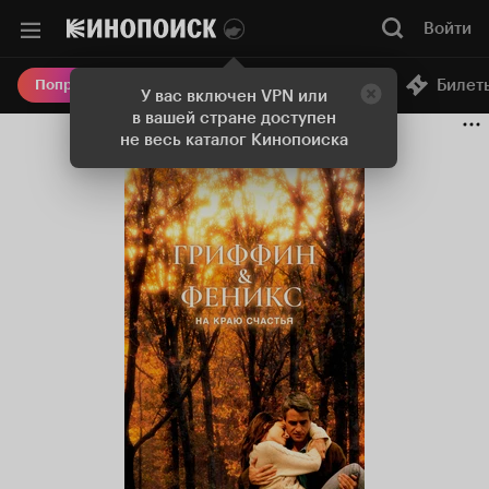
Войти
Онлайн-кинотеатр
Билет
Попробовать Плюс
У вас включен VPN или
в вашей стране доступен
не весь каталог Кинопоиска