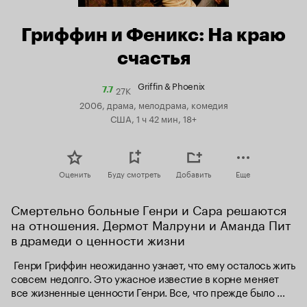
Гриффин и Феникс: На краю
счастья
Griffin & Phoenix
27K
Рейтинг
7.7
Кинопоиска
2006, драма, мелодрама, комедия
7.7
США, 1 ч 42 мин, 18+
Оценить
Буду смотреть
Добавить
Еще
Смертельно больные Генри и Сара решаются 
на отношения. Дермот Малруни и Аманда Пит 
в драмеди о ценности жизни
 Генри Гриффин неожиданно узнает, что ему осталось жить 
совсем недолго. Это ужасное известие в корне меняет 
все жизненные ценности Генри. Все, что прежде было 
важно, вдруг превращается в шелуху, а вещи, считавшиеся 