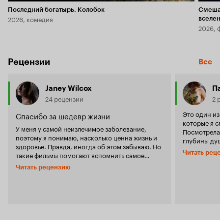
Последний богатырь. Колобок
Смеша
2026, комедия
вселе
2026, 
Рецензии
Все
Janey Wilcox
П
24 рецензии
2 
Это один и
Спасибо за шедевр жизни
которые я с
У меня у самой неизлечимое заболевание,
Посмотрела 
поэтому я понимаю, насколько ценна жизнь и
глубины душ
здоровье. Правда, иногда об этом забываю. Но
посмотрела 
Читать рец
такие фильмы помогают вспомнить самое
просмотра. 
важно, заставляют встать и сделать что-то,
'Достучатьс
Читать рецензию
вдохновляют продолжать наслаждаться каждой
фильмы о б
прожитой минутой. И спасибо всем, кто
удивительно
создает подобные шедевры!
пересматрив
'Моя жизнь 
смотрится, 
любителей тяжело