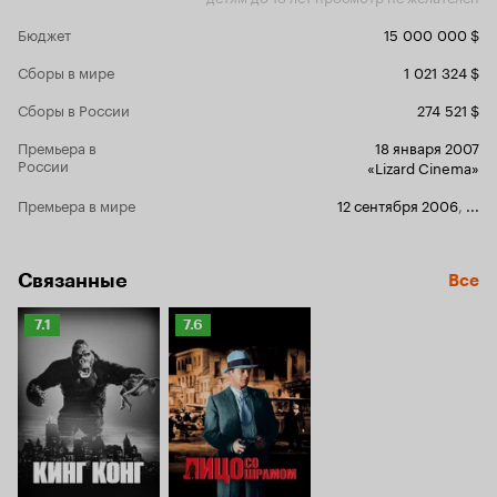
года) ведет
выходя из с
Бюджет
15 000 000 $
повышенных
мамаши выг
Сборы в мире
1 021 324 $
стараюсь сд
малыша. Спасибо создателям фильма и
Сборы в России
274 521 $
актерам огр
если плачеш
Премьера в
18 января 2007
меняя носов
России
«Lizard Cinema»
10 из 10
Премьера в мире
12 сентября 2006
,
...
Связанные
Все
Рейтинг
Рейтинг
7.1
7.6
Кинопоиска
Кинопоиска
7.1
7.6