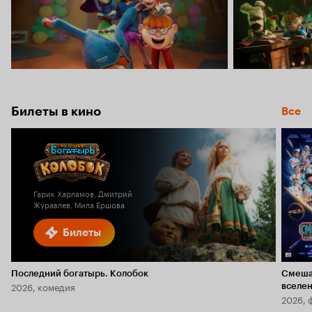
Билеты в кино
Все
Гарик Харламов, Дмитрий
Журавлев, Мила Ершова
Билеты
Последний богатырь. Колобок
Смеша
2026, комедия
вселе
2026, 