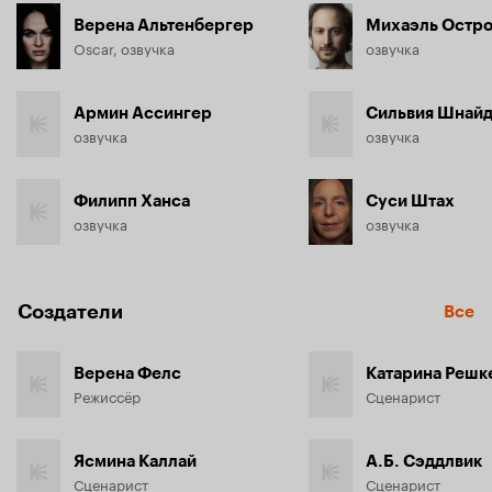
Верена Альтенбергер
Михаэль Остро
Oscar, озвучка
озвучка
Армин Ассингер
Сильвия Шнай
озвучка
озвучка
Филипп Ханса
Суси Штах
озвучка
озвучка
Создатели
Все
Верена Фелс
Катарина Решк
Режиссёр
Сценарист
Ясмина Каллай
А.Б. Сэддлвик
Сценарист
Сценарист