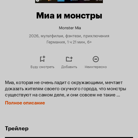
Миа и монстры
Monster Mia
2026, мультфильм, фэнтези, приключения
Германия, 1 ч 21 мин, 6+
Буду смотреть
Добавить
Неинтересно
Миа, которая не очень ладит с окружающими, мечтает 
доказать жителям своего скучного города, что монстры 
существуют на самом деле, и они совсем не такие 
опасные, как рассказывают в сказках. Такой шанс 
Полное описание
ей представляется, когда она вместе со своим другом 
крысой Квентином попадает в Академию Ротвуд, 
где учатся только дети-монстрики. Здесь девочке 
придется скрывать свою человеческую природу, пока 
Трейлер
она не найдет настоящих друзей и не найдет способ раз и 
навсегда примирить монстров и людей.