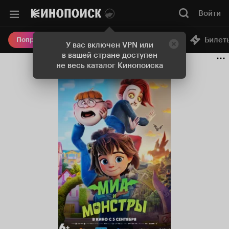
Войти
Онлайн-кинотеатр
Билет
Попробовать Плюс
У вас включен VPN или
в вашей стране доступен
не весь каталог Кинопоиска