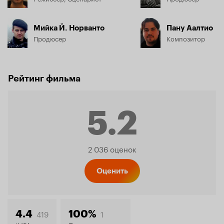
Мийка Й. Норванто
Пану Аалтио
Продюсер
Композитор
Рейтинг фильма
5.2
Рейтинг
2 036 оценок
Кинопо
Оценить
419
1
4.4
100%