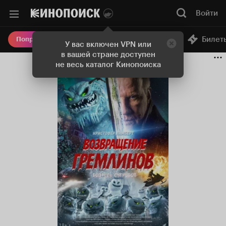
Войти
Онлайн-кинотеатр
Билет
Попробовать Плюс
У вас включен VPN или
в вашей стране доступен
не весь каталог Кинопоиска