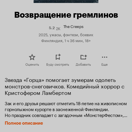
Возвращение гремлинов
The Creeps
2K
Рейтинг
5.2
Кинопоиска
2025, ужасы, фэнтези, боевик
5.2
Финляндия, 1 ч 36 мин, 18+
Оценить
Буду смотреть
Добавить
Еще
Звезда «Горца» помогает зумерам одолеть 
монстров-снеговичков. Комедийный хоррор с 
Кристофером Ламбертом
Зак и его друзья решают отметить 18-летие на живописном 
горнолыжном курорте в заснеженной Финляндии. 
Но праздник совпадает с загадочным «МонстерФестом», 
где главный гость — живой «Горец» Кристофер Ламберт. 
Полное описание
Парни погружаются в мир восторга и веселья, но все 