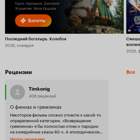
Гарик Харламов, Дмитрий
Журавлев, Мила Ершова
Билеты
Последний богатырь. Колобок
Смеша
2026, комедия
вселе
2026, 
Рецензии
Все
Timkonig
406 рецензий
О финнах и гремлинах
Некоторое фильмы сложно отнести к какой-то
определенной категории. «Возвращение
гремлинов» я бы полностью отнес к пародии
на комедийные ужасы 80-х. А эпизодическое
появление Джо Данте (режиссера «Гремлинов»
Читать рецензию