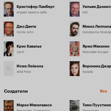
Кристофер Ламберт
Уильям Дэниел
играет самого себя
Kitt
Джо Данте
Микко Леппил
Uncle John
Handsome Strang
Крис Кавалье
Ярмо Мякинен
Zach
Wannabe Kurgan
Исмо Лейкола
Вероника Джа
Wild Pete
Natalia
Создатели
Все
Марко Мякилааксо
Тимо Пуустине
Режиссёр, Сценарист
Продюсер