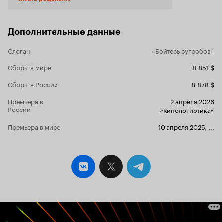
1984) явно подтверждает направленность
фильма. О сюжете. Группа подростков,
попавшая на зимний фестиваль, сталкивается с
гремлинами, которые прибывают из другого
Дополнительные данные
измерения. Теперь судьба человечества
зависит от того, смогут ли они закрыть портал.
Слоган
«Бойтесь сугробов»
В этом им будет помогать … Кристофер
Ламберт. У фильма есть несколько плюсов: он
Сборы в мире
8 851 $
ненавязчивый, явно пародийный, да и
Сборы в России
8 878 $
смотрится легко. А с минусов – иногда уж
чересчур пародийный. Достаточно
Премьера в
2 апреля 2026
неожиданного появления Ламберта (который
России
«Кинологистика»
здесь камео) с боевым автоматом да и в
некоторых других случаях ощущение, что в
Премьера в мире
10 апреля 2025
,
...
сценарии просто не знали, что написать, а
режиссер особенно не напрягался.
Спецэффекты, связанные с гремлинами, тоже
оставляют желать лучшего, но опять же – мы
смотрим пародию и, пожалуй, к гремлинам
можно предъявить минимум претензий. Итог.
Если вам нравились «Гремлины», «Зубастики»
и … «Горец» - вам однозначно понравится
данный фильм. 5 из 10