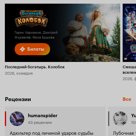
Гарик Харламов, Дмитрий
Журавлев, Мила Ершова
Билеты
Последний богатырь. Колобок
Смеша
2026, комедия
вселе
2026, 
Рецензии
Все
humanspider
Yu
43 рецензии
10
Адюльтер под личиной ударов судьбы
Лубочная 