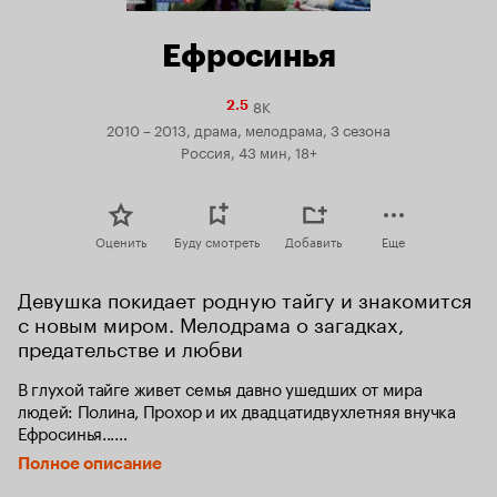
Ефросинья
8K
Рейтинг
2.5
Кинопоиска
2010 – 2013, драма, мелодрама, 3 сезона
2.5
Россия, 43 мин, 18+
Оценить
Буду смотреть
Добавить
Еще
Девушка покидает родную тайгу и знакомится 
с новым миром. Мелодрама о загадках, 
предательстве и любви
В глухой тайге живет семья давно ушедших от мира 
людей: Полина, Прохор и их двадцатидвухлетняя внучка 
Ефросинья...

Полное описание
Ефросинья выросла в тайге, чудом оставшись в живых 