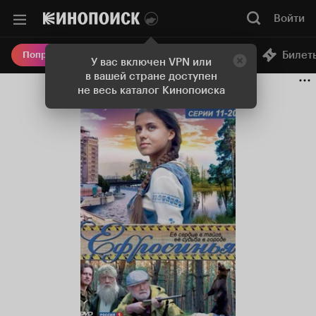
Войти
Онлайн-кинотеатр
Билет
Попробовать Плюс
У вас включен VPN или
в вашей стране доступен
не весь каталог Кинопоиска