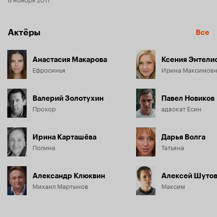
Актёры
Все
Анастасия Макарова
Ксения Энтели
Ефросинья
Ирина Максимовн
Валерий Золотухин
Павел Новиков
Прохор
адвокат Есин
Ирина Карташёва
Дарья Волга
Полина
Татьяна
Александр Клюквин
Алексей Шуто
Михаил Мартынов
Максим