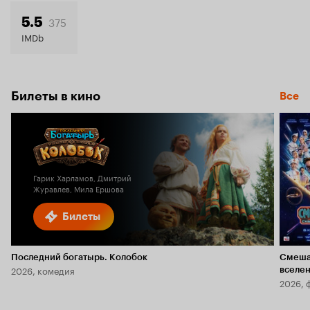
8.0
375
5.5
IMDb
Билеты в кино
Все
Гарик Харламов, Дмитрий
Журавлев, Мила Ершова
Билеты
Последний богатырь. Колобок
Смеша
2026, комедия
вселе
2026, 