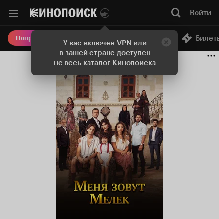
Войти
Онлайн-кинотеатр
Билет
Попробовать Плюс
У вас включен VPN или
в вашей стране доступен
не весь каталог Кинопоиска