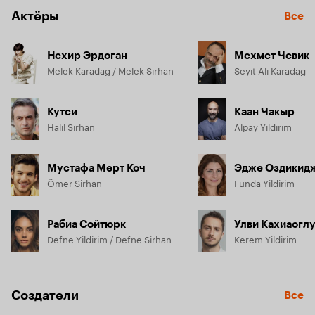
Актёры
Все
Нехир Эрдоган
Мехмет Чевик
Melek Karadag / Melek Sirhan
Seyit Ali Karadag
Кутси
Каан Чакыр
Halil Sirhan
Alpay Yildirim
Мустафа Мерт Коч
Эдже Оздикид
Ömer Sirhan
Funda Yildirim
Рабиа Сойтюрк
Улви Кахиаогл
Defne Yildirim / Defne Sirhan
Kerem Yildirim
Создатели
Все