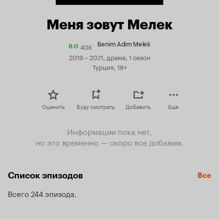
Меня зовут Мелек
Benim Adim Melek
40K
Рейтинг
8.0
Кинопоиска
2019 – 2021, драма, 1 сезон
8.0
Турция, 18+
Оценить
Буду смотреть
Добавить
Еще
Информации пока нет,
но это временно — скоро все добавим.
Список эпизодов
Все
Всего 244 эпизода