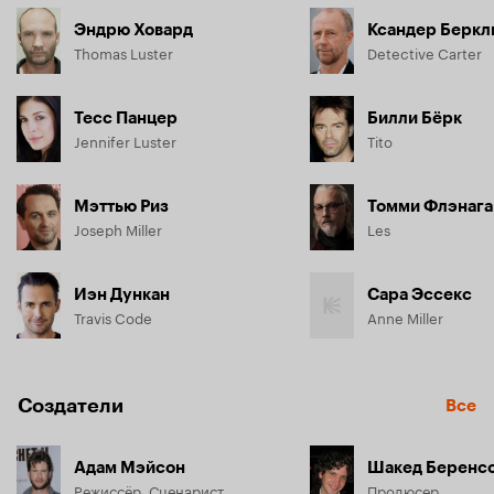
Эндрю Ховард
Ксандер Беркл
Thomas Luster
Detective Carter
Тесс Панцер
Билли Бёрк
Jennifer Luster
Tito
Мэттью Риз
Томми Флэнага
Joseph Miller
Les
Иэн Дункан
Сара Эссекс
Travis Code
Anne Miller
Создатели
Все
Адам Мэйсон
Шакед Беренс
Режиссёр, Сценарист
Продюсер