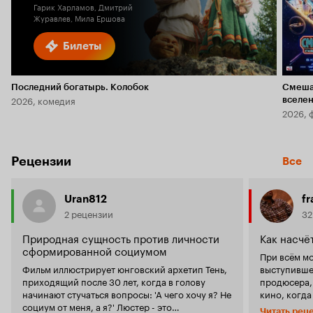
Гарик Харламов, Дмитрий
Журавлев, Мила Ершова
Билеты
Последний богатырь. Колобок
Смеша
2026, комедия
вселе
2026, 
Рецензии
Все
Uran812
fr
2 рецензии
32
Природная сущность против личности
Как насчё
сформированной социумом
При всём м
Фильм иллюстрирует юнговский архетип Тень,
выступившем
приходящий после 30 лет, когда в голову
продюсера,
начинают стучаться вопросы: 'А чего хочу я? Не
кино, когда
социум от меня, а я?' Люстер - это
напечатанно
Читать рец