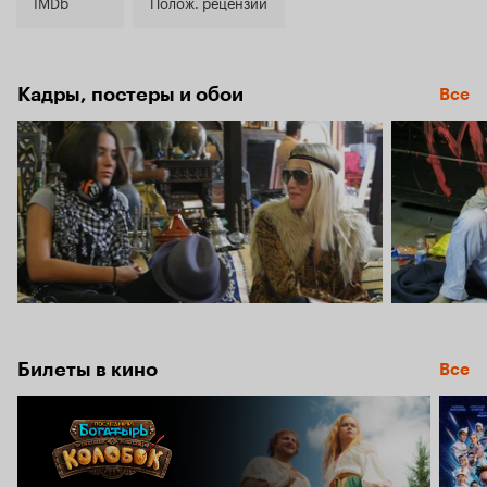
5.2
IMDb
Полож. рецензии
Кадры, постеры и обои
Все
Билеты в кино
Все