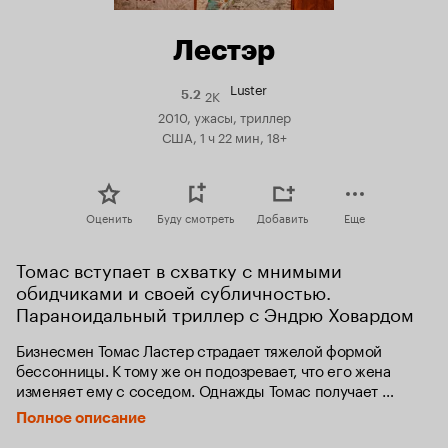
Лестэр
Luster
2K
Рейтинг
5.2
Кинопоиска
2010, ужасы, триллер
5.2
США, 1 ч 22 мин, 18+
Оценить
Буду смотреть
Добавить
Еще
Томас вступает в схватку с мнимыми 
обидчиками и своей субличностью. 
Параноидальный триллер с Эндрю Ховардом
Бизнесмен Томас Ластер страдает тяжелой формой 
бессонницы. К тому же он подозревает, что его жена 
изменяет ему с соседом. Однажды Томас получает 
странное письмо, автор которого приказывает ему 
Полное описание
прекратить принимать лекарство от бессонницы. Полагая, 