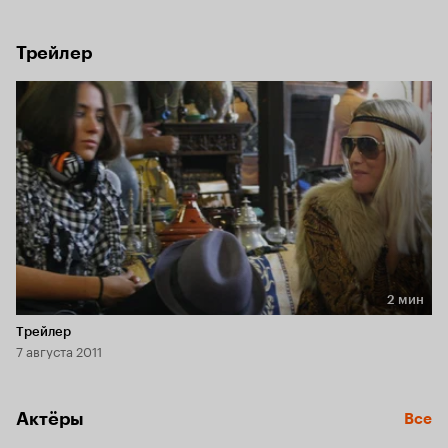
что это проделки соседа, Томас решает установить 
камеру наблюдения, чтобы поймать соседа-шутника с 
поличным. Отснятый материал повергает Томаса в шок...
Трейлер
2 мин
Длительность 2 мин
Трейлер
7 августа 2011
Актёры
Все