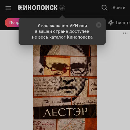
Войти
Онлайн-кинотеатр
Билет
Попробовать Плюс
У вас включен VPN или
в вашей стране доступен
не весь каталог Кинопоиска