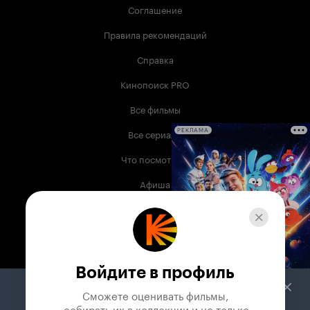
Соглашение
Правила рекомендаций
Справка
Кинопоиск PRO
Все фильмы
Все сериалы
РЕКЛАМА
Что посмотреть
Афиша
Музыка
Телепрограмма
Книги
Войдите в профиль
Служба поддержки
Сможете оценивать фильмы,

 собирать их в коллекции и не только