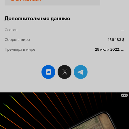
Жизнеутверждающее и трогательное кино,
оставляющее на финальных титрах лучик
надежды и воодушевляющее послевкусие.
Скорее, 'Поездка с Джой', нежели 'Поездочка',
Дополнительные данные
дабы не потерять весь каламбур
оригинального названия, и этим все сказано:
Слоган
—
взаимодействие взрослой женщины с
подростком, который за полтора часа
Сборы в мире
136 183 $
хронометража умудряется поменять
Премьера в мире
29 июля 2022
,
...
мировоззрение своей попутчицы в лучшую
сторону. Мне нравится, о чем кино и темы,
которые оно поднимает: не запланированное
материнство и страх неопределенности,
дуализм а-ля работа / личная жизнь, а так же
бытовой абьюз и со-зависимые отношения в
рамках отца и сына. Вполне захватывающий
сюжет, сценарий, ориентированный на
драмеди-сегмент кино-работ, английский
колорит и съемки на даунтаун-натуре. Только
положительные эмоции от увиденного.
Актерские работы нормальные: Оливия Колман
выдает не лучший свой перформанс, но и
поругать ее тут не за что. Чарли Рид, пожалуй,
пока что первое открытие года и юный актер, у
которого еще нет фотографии и локализации