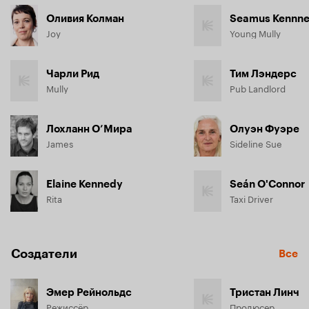
Оливия Колман
Seamus Kennn
Joy
Young Mully
Чарли Рид
Тим Лэндерс
Mully
Pub Landlord
Лохланн О’Мира
Олуэн Фуэре
James
Sideline Sue
Elaine Kennedy
Seán O'Connor
Rita
Taxi Driver
Создатели
Все
Эмер Рейнольдс
Тристан Линч
Режиссёр
Продюсер