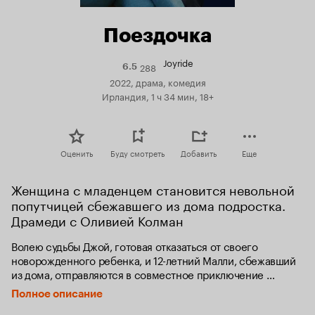
Поездочка
Joyride
288
Рейтинг
6.5
Кинопоиска
2022, драма, комедия
6.5
Ирландия, 1 ч 34 мин, 18+
Оценить
Буду смотреть
Добавить
Еще
Женщина с младенцем становится невольной 
попутчицей сбежавшего из дома подростка. 
Драмеди с Оливией Колман
Волею судьбы Джой, готовая отказаться от своего 
новорожденного ребенка, и 12-летний Малли, сбежавший 
из дома, отправляются в совместное приключение 
по Ирландии, в процессе которого им предстоит многое 
Полное описание
переосмыслить.