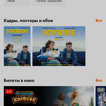
6.5
IMDb
Полож. рецензии
Кадры, постеры и обои
Все
Билеты в кино
Все
Рейт
5.8
Рейтинг
2.0
Кино
Кинопоиска
5.8
2.0