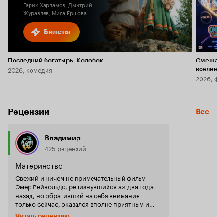
Гарик Харламов, Дмитрий
Журавлев, Мила Ершова
Билеты
Последний богатырь. Колобок
Смеша
2026, комедия
вселе
2026, 
Рецензии
Все
Владимир
425 рецензий
Материнство
Свежий и ничем не примечательный фильм
Эмер Рейнольдс, релизнувшийся аж два года
назад, но обративший на себя внимание
только сейчас, оказался вполне приятным и
важным роуд-муви 2024 года.
Читать рецензию