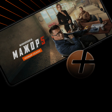
имени на 'Кинопоиске'. Местный катализатор
истории и путеводитель по дорожной одиссее.
Операторская работа, монтаж и саунд
дефолтные, но 'техничка' сделана в целом
хорошо. Ярко, сочно, со вкусом. Глаза и уши
радуются. 'Joyride' выглядит и чувствуется
лишь концептом одной большой истории, где
обязательно хочется увидеть продолжение, но
при этом данная работа не должна
разочаровать зрителей. Она светлая, добрая,
мотивирующая быть лучшей версией себя, а
что еще требуется по подобных разговорных и
литературно-ориентированных картин? 7 из 10