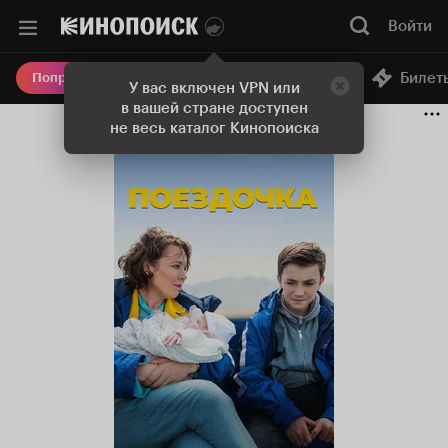
Войти
Онлайн-кинотеатр
Билет
Попробовать Плюс
У вас включен VPN или
в вашей стране доступен
не весь каталог Кинопоиска