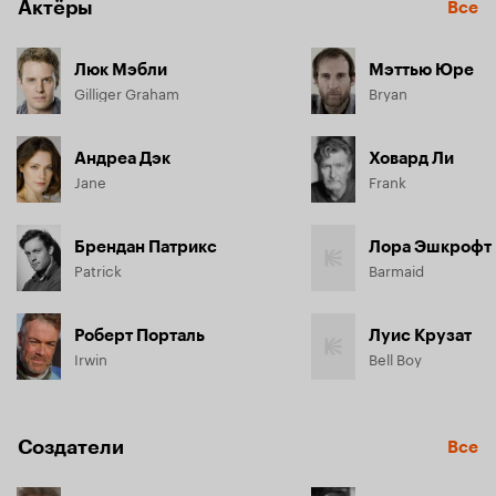
Актёры
Все
Люк Мэбли
Мэттью Юре
Gilliger Graham
Bryan
Андреа Дэк
Ховард Ли
Jane
Frank
Брендан Патрикс
Лора Эшкрофт
Patrick
Barmaid
Роберт Порталь
Луис Крузат
Irwin
Bell Boy
Создатели
Все