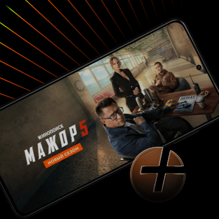
естественным фоном выстроенной декорации.
Шаг вправо, шаг влево и вновь под крышу
очага.
У ней ( у Музы) имелись веские
причины Я не имею права на нытье
Представьте, Муза ночью у мужчины! Бог
Отец был
весть, что люди скажут про нее
успешен на поприще литературы, и сын пошёл
по его стопам. Из (от) городской суеты, в
отеческую обитель путь уготован Гиллигеру
Грэму. Воображение стало изменять что-то,
фантазия несколько притупилась. Ящик
горячительного допингом с собой и 'пошла,
плясать губерния'. Шедевр? Бестселлер
создать? Э-э-х! Попробую. Что же такое
придумал автор для ублажения экранной
публики? Какие демоны одолевают и
обольщают за верстаком молодца? Кто и что
приходит в полночный час в размышлении, в
рифме? И материализуется. Материализуется?
А как же? Непременно. Тут всё от характера
произведения зависит. Сюжет и сцены озаряют
воспалённый мозг до красна... Плюс - детский
опыт в переживаниях семейной драмы матери
с отцом воспоминаниями. Плюс - сами
отношения с отцом. Неоднозначные. Рваные.