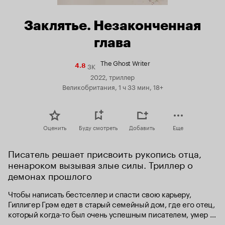
Заклятье. Незаконченная
глава
The Ghost Writer
3K
Рейтинг
4.8
Кинопоиска
2022, триллер
4.8
Великобритания, 1 ч 33 мин, 18+
Оценить
Буду смотреть
Добавить
Еще
Писатель решает присвоить рукопись отца, 
ненароком вызывая злые силы. Триллер о 
демонах прошлого
Чтобы написать бестселлер и спасти свою карьеру, 
Гиллигер Грэм едет в старый семейный дом, где его отец, 
который когда-то был очень успешным писателем, умер 
при загадочных обстоятельствах много лет назад. 