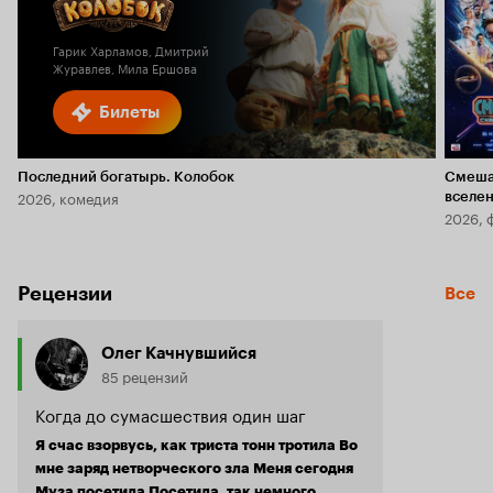
6.1
Гарик Харламов, Дмитрий
Журавлев, Мила Ершова
Билеты
Последний богатырь. Колобок
Смеша
2026, комедия
вселе
2026, 
Рецензии
Все
Олег Качнувшийся
85 рецензий
Когда до сумасшествия один шаг
Я счас взорвусь, как триста тонн тротила Во
мне заряд нетворческого зла Меня сегодня
Муза посетила Посетила, так немного