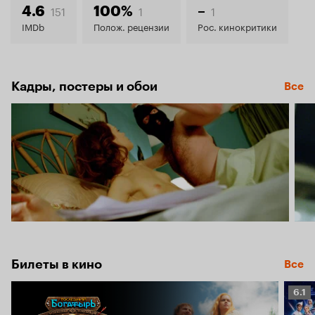
4.8
151
1
1
4.6
100%
–
IMDb
Полож. рецензии
Рос. кинокритики
Кадры, постеры и обои
Все
Билеты в кино
Все
Рейт
6.1
Кино