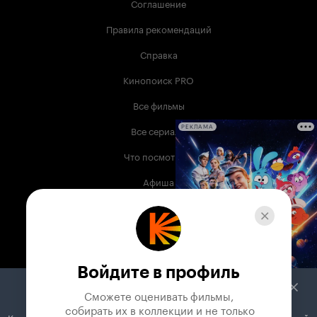
Соглашение
сумятица в череде ночь-день-ночь. Изысков -
чуть. И это в наш-то век потех и зрелищ? Некую
Правила рекомендаций
скидку можно сделать лишь отнеся
произведение, с большой натяжкой правда, к
Справка
арт хаусу. Но всё это зыбко. Всё это на
тоненького. Единственное, что спасает - это
Кинопоиск PRO
возникающие сами собой сопоставления про
писательский труд десятков-сотен классиков
Все фильмы
пера. Пожалуй всё. 5 из 10
Все сериалы
РЕКЛАМА
Что посмотреть
Афиша
Музыка
Телепрограмма
Книги
Войдите в профиль
Служба поддержки
Сможете оценивать фильмы,

 собирать их в коллекции и не только