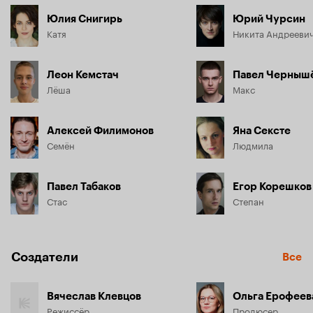
Юлия Снигирь
Юрий Чурсин
Катя
Никита Андрееви
Леон Кемстач
Павел Черныш
Лёша
Макс
Алексей Филимонов
Яна Сексте
Семён
Людмила
Павел Табаков
Егор Корешков
Стас
Степан
Создатели
Все
Вячеслав Клевцов
Режиссёр
Продюсер