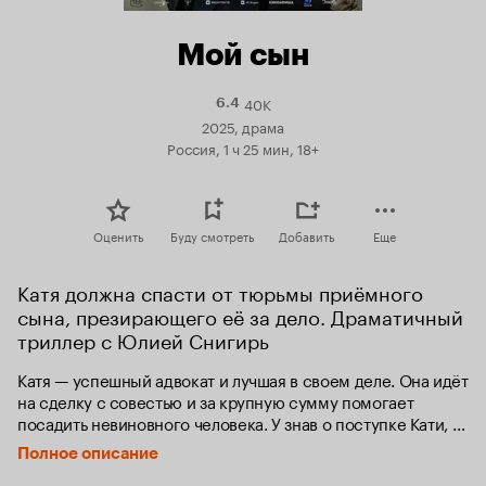
Мой сын
40K
Рейтинг
6.4
Кинопоиска
2025, драма
6.4
Россия, 1 ч 25 мин, 18+
Оценить
Буду смотреть
Добавить
Еще
Катя должна спасти от тюрьмы приёмного 
сына, презирающего её за дело. Драматичный 
триллер с Юлией Снигирь
Катя — успешный адвокат и лучшая в своем деле. Она идёт 
на сделку с совестью и за крупную сумму помогает 
посадить невиновного человека. У знав о поступке Кати, 
её сын сбегает из дома. Вместе с друзьями из спортивной 
Полное описание
секции он сам решает вершить правосудие. И теперь мать 