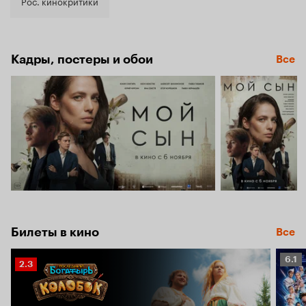
6.4
Рос. кинокритики
Кадры, постеры и обои
Все
Билеты в кино
Все
Рейт
6.1
Рейтинг
2.3
Кино
Кинопоиска
6.1
2.3