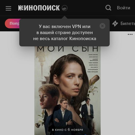
Войти
Онлайн-кинотеатр
Билет
Попробовать Плюс
У вас включен VPN или
в вашей стране доступен
не весь каталог Кинопоиска