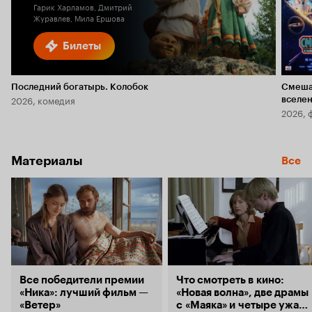
Гарик Харламов, Дмитрий
Журавлев, Мила Ершова
Билеты
Последний богатырь. Колобок
Смеша
2026, комедия
вселе
2026, 
Материалы
Все
Все победители премии
Что смотреть в кино:
«Ника»: лучший фильм —
«Новая волна», две драмы
«Ветер»
с «Маяка» и четыре ужаса