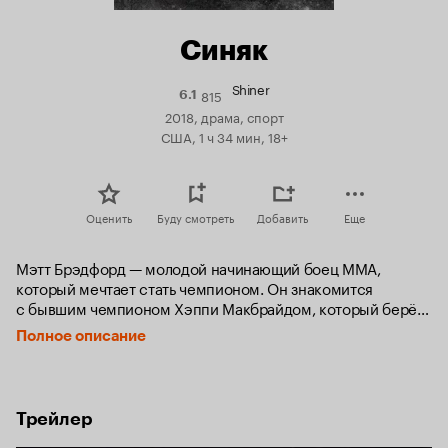
Синяк
Shiner
815
Рейтинг
6.1
Кинопоиска
2018, драма, спорт
6.1
США, 1 ч 34 мин, 18+
Оценить
Буду смотреть
Добавить
Еще
Мэтт Брэдфорд — молодой начинающий боец MMA, 
который мечтает стать чемпионом. Он знакомится 
с бывшим чемпионом Хэппи Макбрайдом, который берёт 
его под свое крыло и знакомит с миром подпольных боёв 
Полное описание
MMA.
Трейлер