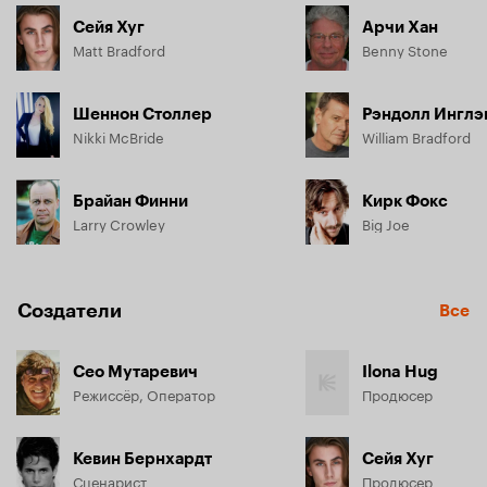
Сейя Хуг
Арчи Хан
Matt Bradford
Benny Stone
Шеннон Столлер
Рэндолл Инглэ
Nikki McBride
William Bradford
Брайан Финни
Кирк Фокс
Larry Crowley
Big Joe
Создатели
Все
Сео Мутаревич
Ilona Hug
Режиссёр, Оператор
Продюсер
Кевин Бернхардт
Сейя Хуг
Сценарист
Продюсер