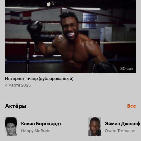
30 сек
Длительность 30 сек
Интернет-тизер (дублированный)
4 марта 2025
Актёры
Все
Кевин Бернхардт
Эймин Джозеф
Happy McBride
Owen Tremaine