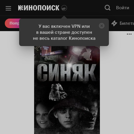
Войти
Онлайн-кинотеатр
Билет
Попробовать Плюс
У вас включен VPN или
в вашей стране доступен
не весь каталог Кинопоиска