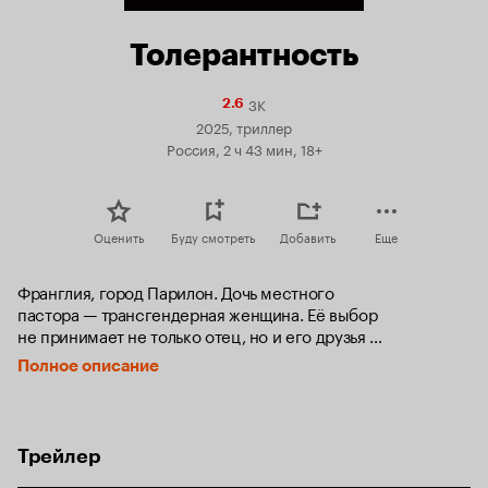
Толерантность
3K
Рейтинг
2.6
Кинопоиска
2025, триллер
2.6
Россия, 2 ч 43 мин, 18+
Оценить
Буду смотреть
Добавить
Еще
Франглия, город Парилон. Дочь местного 
пастора — трансгендерная женщина. Её выбор 
не принимает не только отец, но и его друзья 
детства — винодел и шеф полиции. Церковные власти 
Полное описание
запрещают пастора в служении, и он выгоняет дочь 
из дома. Рядом с городом появляется лагерь беженцев, 
на улицах небезопасно. Беженцы нападают на дочь 
пастора, кастрируют и распинают на фасаде церкви, 
Трейлер
но она выживает и попадает в психиатрическую клинику. 
Отец не хочет искать преступников, но шеф полиции 