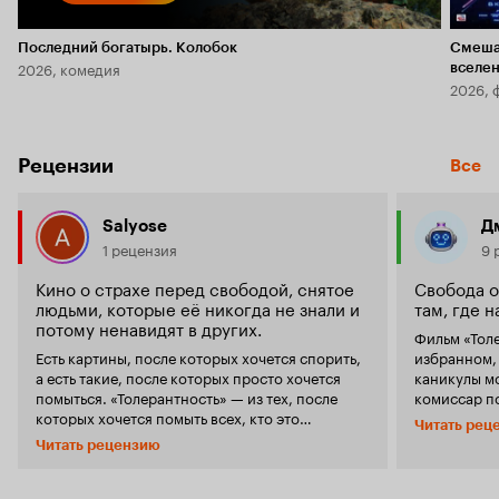
Последний богатырь. Колобок
Смеша
2026, комедия
вселе
2026, 
Рецензии
Все
Salyose
Д
1 рецензия
9 
Кино о страхе перед свободой, снятое
Свобода о
людьми, которые её никогда не знали и
там, где 
потому ненавидят в других.
Фильм «Толе
Есть картины, после которых хочется спорить,
избранном, 
а есть такие, после которых просто хочется
каникулы момент наст
помыться. «Толерантность» — из тех, после
комиссар п
которых хочется помыть всех, кто это
винодел Дж
Читать рец
посмотрел. Сюжет будто написан нейросетью,
пастор Габриэль (Егор Б
Читать рецензию
обученной на заголовках и тг каналах про
своем мире.
«загнивающий Запад». Вымышленная страна,
волнует дру
трансгендерная дочь пастора, лагерь
заключенная