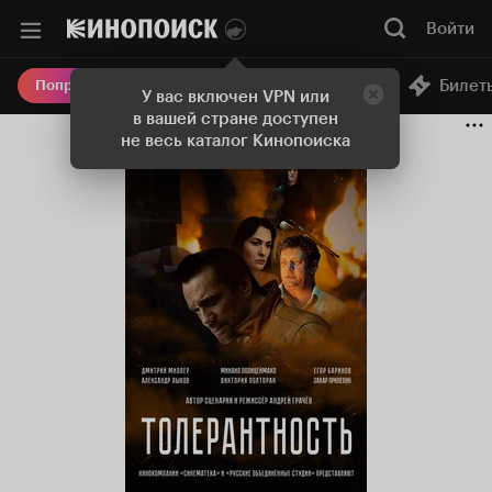
Войти
Онлайн-кинотеатр
Билет
Попробовать Плюс
У вас включен VPN или
в вашей стране доступен
не весь каталог Кинопоиска