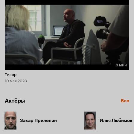
начинает своё расследование и обращается за советом 
к своему бывшему наставнику, сидящему в тюрьме. 
Тот считает толерантность и мультикультурализм 
опасными. 

Беженцы насилуют дочь винодела. Её отец берёт 
заложников в лагере, шеф полиции пытается остановить 
его, но вынужден застрелить друга и попадает в тюрьму.
3 мин
Длительность 3 мин
Тизер
10 мая 2023
Актёры
Все
Захар Прилепин
Илья Любимов