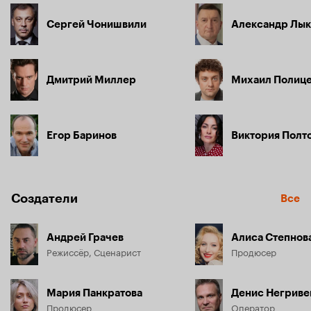
Сергей Чонишвили
Александр Лык
Дмитрий Миллер
Михаил Полиц
Егор Баринов
Виктория Полт
Создатели
Все
Андрей Грачев
Алиса Степнов
Режиссёр, Сценарист
Продюсер
Мария Панкратова
Денис Негриве
Продюсер
Оператор