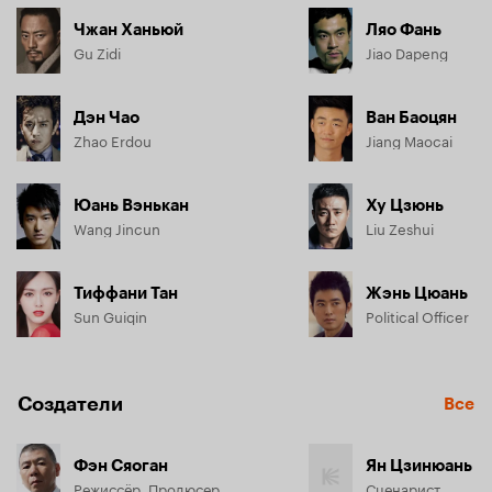
Чжан Ханьюй
Ляо Фань
Gu Zidi
Jiao Dapeng
Дэн Чао
Ван Баоцян
Zhao Erdou
Jiang Maocai
Юань Вэнькан
Ху Цзюнь
Wang Jincun
Liu Zeshui
Тиффани Тан
Жэнь Цюань
Sun Guiqin
Political Officer
Создатели
Все
Фэн Сяоган
Ян Цзинюань
Режиссёр, Продюсер
Сценарист