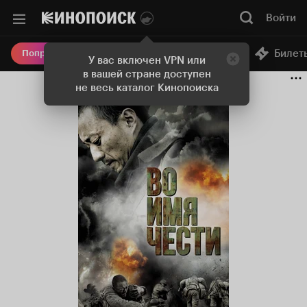
Войти
Онлайн-кинотеатр
Билет
Попробовать Плюс
У вас включен VPN или
в вашей стране доступен
не весь каталог Кинопоиска