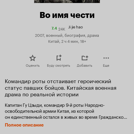
Во имя чести
Ji jie hao
24K
Рейтинг
7.4
Кинопоиска
2007, военный, биография, драма
7.4
Китай, 2 ч 4 мин, 18+
Оценить
Буду смотреть
Добавить
Еще
Командир роты отстаивает героический 
статус павших бойцов. Китайская военная 
драма по реальной истории
Капитан Гу Цзыди, командир 9-й роты Народно-
освободительной армии Китая, из которой 
он единственный остался в живых во время Гражданской 
войны, до конца жизни пытался исправить ошибки 
Полное описание
бюрократов, которые объявили его героическую роту 