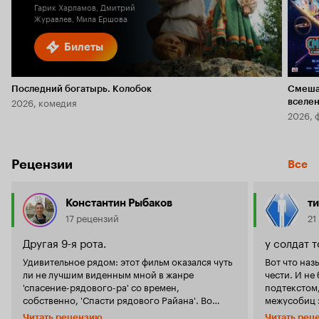
Гарик Харламов, Дмитрий
Журавлев, Мила Ершова
Билеты
Последний богатырь. Колобок
Смеша
2026, комедия
вселе
2026, 
Рецензии
Все
Константин Рыбаков
т
17 рецензий
21
Другая 9-я рота.
у солдат т
Удивительное рядом: этот фильм оказался чуть
Вот что наз
ли не лучшим виденным мной в жанре
чести. И не
'спасение-рядового-ра' со времен,
подтекстом,
собственно, 'Спасти рядового Райана'. Во
межусобиц это
время гражданской войны в Китае в бою
китайский ф
Читать рецензию
Читать рец