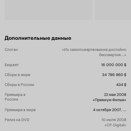
что это плюс, но смотрится свежо, да. Ну и
техническое. Интересно, когда китайцы
успели научиться так снимать? Я как-то привык
от них видеть полеты над бамбуковыми
рощами и фехтование на мечах и к ТАКОМУ был
совершенно не готов. Жаль, что не посмотрел
его на большом экране. Местами фильм выдает
Дополнительные данные
такую картинку, какой сам Ридли Скотт не
постыдился бы. Охрененный, то есть, экшен
Слоган
«Их самопожертвование достойно
там. Давно такого не видел. Плюс знающие
бессмертия...»
люди говорят, что бои там еще и грамотно
показаны с точки зрения военного дела. А это
Бюджет
16 000 000 $
уж совсем редко встречается. Из минусов
можно выделить разве что слишком резкое
Сборы в мире
34 786 960 $
разделение фильма примерно посередине на
две части: одна про войну, другая про драму. И
Сборы в России
434 $
еще то, что все герои - китайцы:) Поначалу
непонятно, кто есть кто, и кто с кем воюет. Но
Премьера в
22 мая 2008
это мелочи по сравнению с возможностью
России
«Премиум Фильм»
насладиться сильным и нестандартным
военным фильмом.
Премьера в мире
4 октября 2007
,
...
Релиз на DVD
10 июля 2008
«CP-Digital»