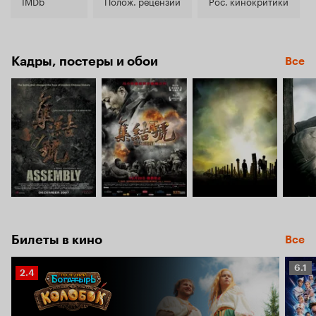
7.4
IMDb
Полож. рецензии
Рос. кинокритики
Кадры, постеры и обои
Все
Билеты в кино
Все
Рейт
6.1
Рейтинг
2.4
Кино
Кинопоиска
6.1
2.4