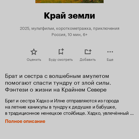
Край земли
2025, мультфильм, короткометражка, приключения
Россия, 10 мин, 6+
Оценить
Буду смотреть
Добавить
Еще
Брат и сестра с волшебным амулетом 
помогают спасти тундру от злой силы. 
Фэнтези о жизни на Крайнем Севере
Брат и сестра Хадко и Илне отправляются из города 
на летние каникулы в тундру к дедушке и бабушке, 
в традиционное ненецкое стойбище. Хадко, увлечённый 
видеоиграми, с трудом адаптируется к жизни 
Полное описание
без интернета. В чуме в сундуке он находит дедушкин 
амулет, который начинает светиться в его руках, открывая 
ему способность понимать язык зверей. Животные 