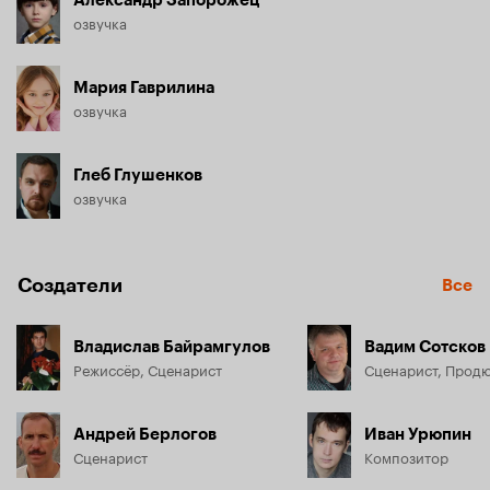
озвучка
Мария Гаврилина
озвучка
Глеб Глушенков
озвучка
Создатели
Все
Владислав Байрамгулов
Вадим Сотсков
Режиссёр, Сценарист
Сценарист, Прод
Андрей Берлогов
Иван Урюпин
Сценарист
Композитор