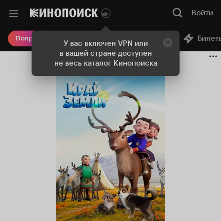
Войти
Онлайн-кинотеатр
Билет
Попробовать Плюс
У вас включен VPN или
в вашей стране доступен
не весь каталог Кинопоиска