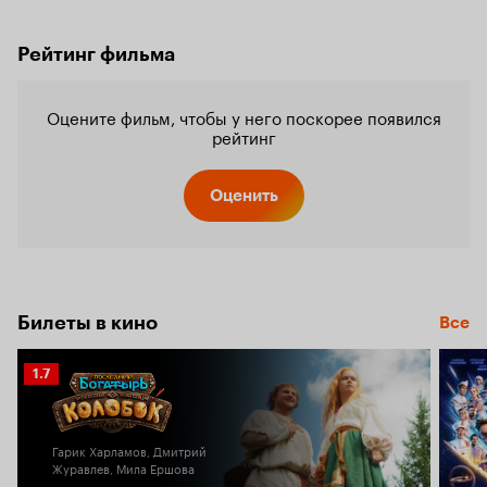
Рейтинг фильма
Оцените фильм, чтобы у него поскорее появился
рейтинг
Оценить
Билеты в кино
Все
Рейтинг
1.7
Кинопоиска
1.7
Гарик Харламов, Дмитрий
Журавлев, Мила Ершова