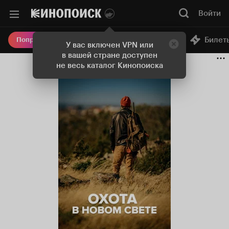
Войти
Онлайн-кинотеатр
Билет
Попробовать Плюс
У вас включен VPN или
в вашей стране доступен
не весь каталог Кинопоиска