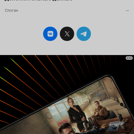
Слоган
—