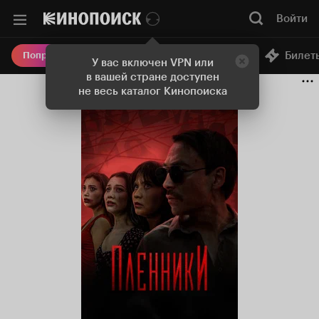
Войти
Онлайн-кинотеатр
Билет
Попробовать Плюс
У вас включен VPN или
в вашей стране доступен
не весь каталог Кинопоиска