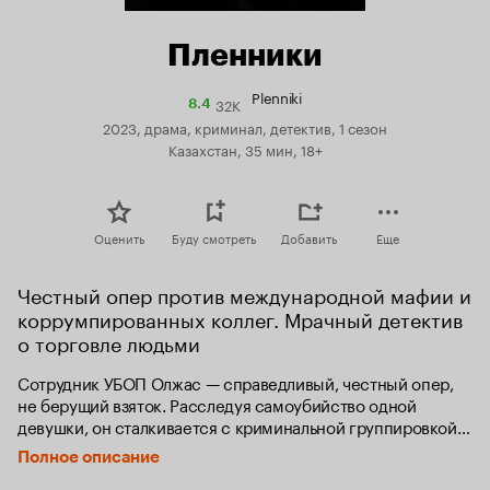
Пленники
Plenniki
32K
Рейтинг
8.4
Кинопоиска
2023, драма, криминал, детектив, 1 сезон
8.4
Казахстан, 35 мин, 18+
Оценить
Буду смотреть
Добавить
Еще
Честный опер против международной мафии и 
коррумпированных коллег. Мрачный детектив 
о торговле людьми
Сотрудник УБОП Олжас — справедливый, честный опер, 
не берущий взяток. Расследуя самоубийство одной 
девушки, он сталкивается с криминальной группировкой, 
которая похищает молодых женщин и вывозит 
Полное описание
их заграницу для дальнейшей продажи в сексуальное 