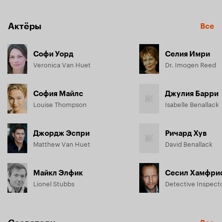
Луизы — не любовь к учебе, а роман соблазнительной 
школьницы с ее мужем Мэтью.

Актёры
Все
Узнав о разоблачении, Луиза не верит странному известию 
о том, что Мэтью внезапно уехал из страны. Она уверена 
— властная и мстительная Вероника избавилась от своего 
Софи Уорд
Селия Имри
неверного супруга. В страхе за свою жизнь Луиза 
Veronica Van Huet
Dr. Imogen Reed
начинает тайное расследование в гулких стенах старого 
мрачного особняка, не подозревая, что правда гораздо 
страшнее и невероятнее, чем она могла бы себе 
София Майлс
Джулия Барри
представить…
Louise Thompson
Isabelle Benallack
Джордж Эспри
Ричард Хув
Matthew Van Huet
David Benallack
Майкл Элфик
Сесил Хамфри
Lionel Stubbs
Detective Inspect