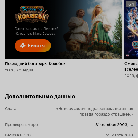
Рейт
6.1
Кино
6.1
Гарик Харламов, Дмитрий
Журавлев, Мила Ершова
Билеты
Последний богатырь. Колобок
Смеша
2026, комедия
вселе
2026, 
Дополнительные данные
Слоган
«Не верь своим подозрениям, истинная
правда гораздо страшнее.»
Премьера в мире
31 октября 2003
,
...
Релиз на DVD
25 марта 2010