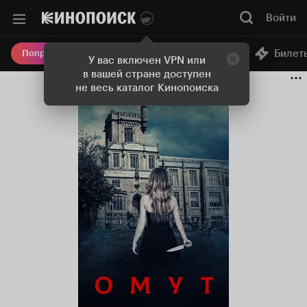
Войти
Онлайн-кинотеатр
Билет
Попробовать Плюс
У вас включен VPN или
в вашей стране доступен
не весь каталог Кинопоиска