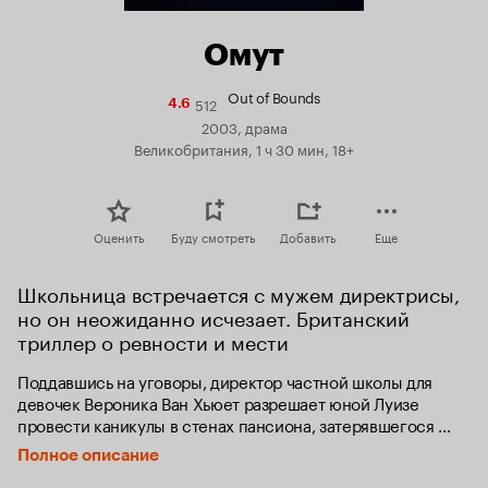
Омут
Out of Bounds
512
Рейтинг
4.6
Кинопоиска
2003, драма
4.6
Великобритания, 1 ч 30 мин, 18+
Оценить
Буду смотреть
Добавить
Еще
Школьница встречается с мужем директрисы, 
но он неожиданно исчезает. Британский 
триллер о ревности и мести
Поддавшись на уговоры, директор частной школы для 
девочек Вероника Ван Хьюет разрешает юной Луизе 
провести каникулы в стенах пансиона, затерявшегося 
среди туманных лесов и холодных прудов Британии. Но 
Полное описание
вскоре Вероника выясняет, что причина затворничества 