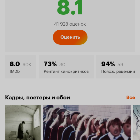
8.1
Рейтинг
41 928 оценок
Кинопо
Оценить
8.1
90K
30
59
8.0
73%
94%
IMDb
Рейтинг кинокритиков
Полож. рецензии
Кадры, постеры и обои
Все