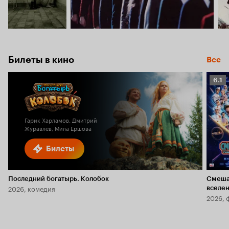
Билеты в кино
Все
Рейт
6.1
Кино
6.1
Гарик Харламов, Дмитрий
Журавлев, Мила Ершова
Билеты
Последний богатырь. Колобок
Смеша
2026, комедия
вселе
2026, 