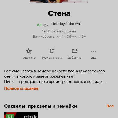
Стена
Pink Floyd: The Wall
42K
Рейтинг
8.1
Кинопоиска
1982, мюзикл, драма
8.1
Великобритания, 1 ч 39 мин, 16+
Оценить
Буду смотреть
Добавить
Еще
Все смешалось в номере некоего лос-анджелесского 
отеля, в котором заперт рок-музыкант 
Пинк — пространство и время, реальность и кошмар. 
Каждый кирпич в «Стене» — его чувства, мысли, 
Полное описание
воспоминания.
Сиквелы, приквелы и ремейки
Все
Рейтинг
7.8