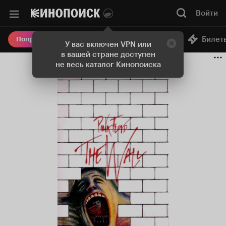
Войти
Онлайн-кинотеатр
Билет
Попробовать Плюс
У вас включен VPN или
в вашей стране доступен
не весь каталог Кинопоиска