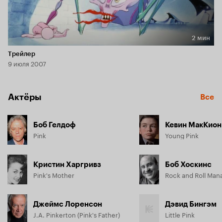
2 мин
Длительность 2 мин
Трейлер
9 июля 2007
Актёры
Все
Боб Гелдоф
Кевин МакКион
Pink
Young Pink
Кристин Харгривз
Боб Хоскинс
Pink's Mother
Rock and Roll Man
Джеймс Лоренсон
Дэвид Бингэм
J.A. Pinkerton (Pink's Father)
Little Pink