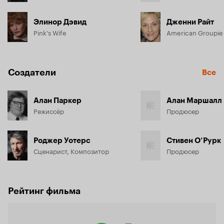
Элинор Дэвид
Дженни Райт
Pink's Wife
American Groupie
Создатели
Все
Алан Паркер
Алан Маршалл
Режиссёр
Продюсер
Роджер Уотерс
Стивен О’Рурк
Сценарист, Композитор
Продюсер
Рейтинг фильма