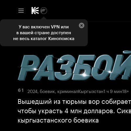
У вас включен VPN или
в вашей стране доступен
не весь каталог Кинопоиска
2024, боевик, криминал
Кыргызстан
1 ч 9 мин
18+
6 1
Вышедший из тюрьмы вор собирает
чтобы украсть 4 млн долларов. Сик
кыргызстанского боевика