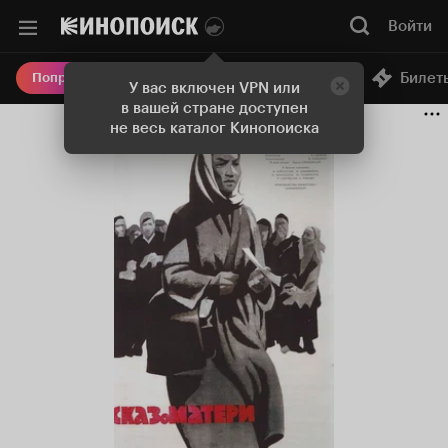
Войти
Онлайн-кинотеатр
Билет
Попробовать Плюс
У вас включен VPN или
в вашей стране доступен
не весь каталог Кинопоиска