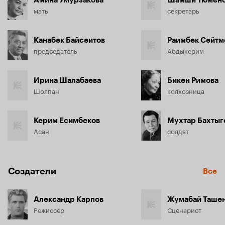
Амина Умурзакова
Шамши Тюменб
мать
секретарь
Канабек Байсеитов
Раимбек Сейтм
председатель
Абдыкерим
Ирина Шалабаева
Бикен Римова
Шолпан
колхозница
Керим Есимбеков
Мухтар Бахтыг
Асан
солдат
Создатели
Все
Александр Карпов
Жумабай Таше
Режиссёр
Сценарист