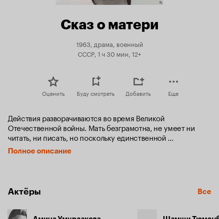
Сказ о матери
1963, драма, военный
СССР, 1 ч 30 мин, 12+
Оценить
Буду смотреть
Добавить
Еще
Действия разворачиваются во время Великой 
Отечественной войны. Мать безграмотна, не умеет ни 
читать, ни писать, но поскольку единственной 
возможностью быть в курсе событий является ожидание и 
Полное описание
чтение писем с фронта, она занимается самообучением и 
становится почтальоном. Не раз ей приходится приносить 
в другие семьи трагические известия, и она берёт на себя 
ношу сострадания матерям, понимая их горе и пытаясь 
Актёры
Все
его облегчить.