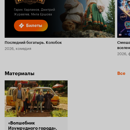
Гарик Харламов, Дмитрий
Журавлев, Мила Ершова
Билеты
Последний богатырь. Колобок
Смеша
2026, комедия
вселе
2026, 
Материалы
Все
«Волшебник
Изумрудного города»,