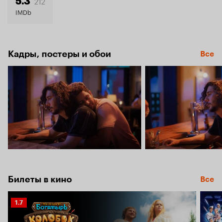
6.5
212
5.3
IMDb
Кадры, постеры и обои
Все
Билеты в кино
Все
Рейтинг
1.7
Кинопоиска
1.7