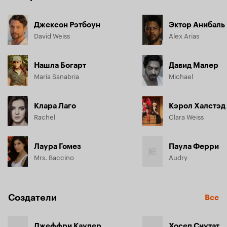
Джексон Рэтбоун
Эктор Анибаль
David Weiss
Alex Arias
Нашла Богарт
Давид Малер
María Sanabria
Michael
Клара Лаго
Кэрол Халстэд
Rachel
Clara Weiss
Лаура Гомез
Паула Ферри
Mrs. Baccino
Audry
Создатели
Все
Джеффри Каупер
Хосеп Сиутат