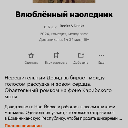
Влюблённый наследник
Books & Drinks
21K
Рейтинг
6.5
Кинопоиска
2024, комедия, мелодрама
6.5
Доминикана, 1 ч 34 мин, 18+
Оценить
Буду смотреть
Добавить
Еще
Нерешительный Дэвид выбирает между 
голосом рассудка и зовом сердца. 
Обаятельный ромком на фоне Карибского 
моря
Дэвид живет в Нью-Йорке и работает в своем книжном 
магазине. Однажды он узнает, что должен отправиться 
в Доминиканскую Республику, чтобы продать шикарный 
особняк своего покойного отца, который тот неожиданно 
Полное описание