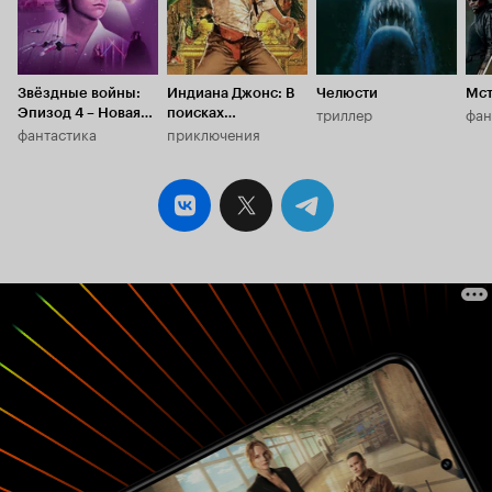
Звёздные войны:
Индиана Джонс: В
Челюсти
Мст
триллер
фан
Эпизод 4 – Новая
поисках
фантастика
приключения
надежда
утраченного
ковчега