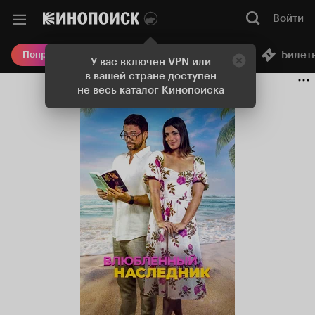
Войти
Онлайн-кинотеатр
Билет
Попробовать Плюс
У вас включен VPN или
в вашей стране доступен
не весь каталог Кинопоиска