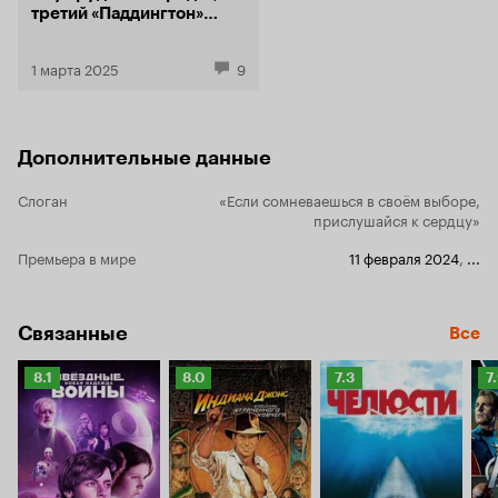
третий «Паддингтон»
и полнометражная «Атака
титанов»: 32 премьеры
1 марта 2025
9
Кинопоиска в марте
Дополнительные данные
Слоган
«Если сомневаешься в своём выборе,
прислушайся к сердцу»
Премьера в мире
11 февраля 2024
,
...
Связанные
Все
Рейтинг
Рейтинг
Рейтинг
Р
8.1
8.0
7.3
7
Кинопоиска
Кинопоиска
Кинопоиска
К
8.1
8.0
7.3
7.