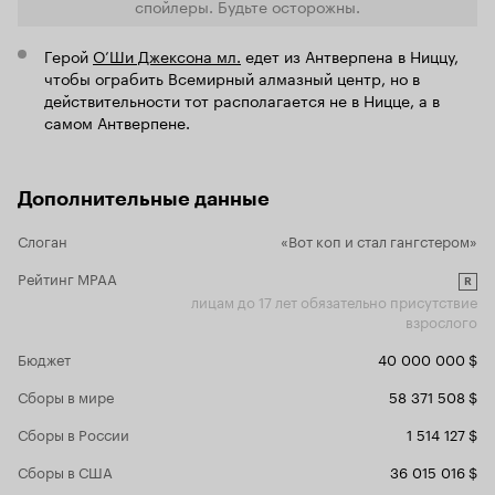
спойлеры. Будьте осторожны.
связи с эти
прошлых ле
'проекты', 
Герой
О’Ши Джексона мл.
едет из Антверпена в Ниццу,
помимо акте
чтобы ограбить Всемирный алмазный центр, но в
слабости сц
действительности тот располагается не в Ницце, а в
'Охота на во
самом Антверпене.
балл получше, не
один просмо
фильмограф
Дополнительные данные
Слоган
«Вот коп и стал гангстером»
Рейтинг MPAA
R
лицам до 17 лет обязательно присутствие
взрослого
Бюджет
40 000 000 $
Сборы в мире
58 371 508 $
Сборы в России
1 514 127 $
Сборы в США
36 015 016 $