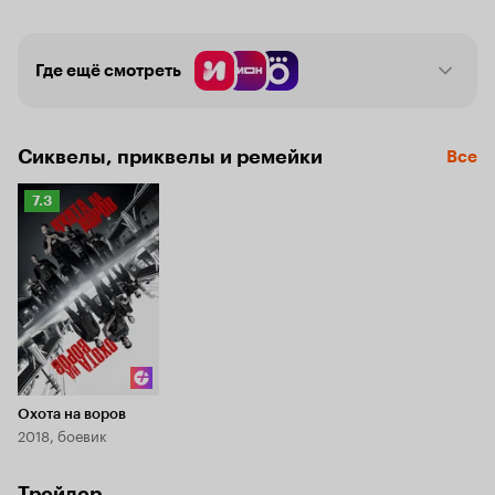
Где ещё смотреть
Сиквелы, приквелы и ремейки
Все
Рейтинг
7.3
Кинопоиска
7.3
Охота на воров
2018, боевик
Трейлер