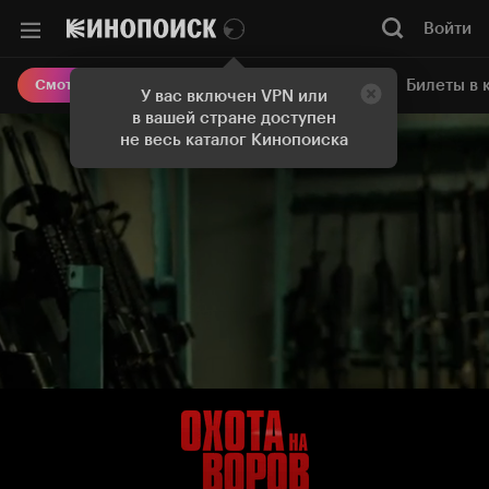
Войти
Онлайн-кинотеатр
Билеты в 
Смотреть кино
У вас включен VPN или
в вашей стране доступен
не весь каталог Кинопоиска