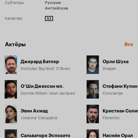
Субтитры
Русские
Английские
Качество
5.1
Актёры
Все
Джерард Батлер
Орли Шука
Nicholas 'Big Nick' O'Brien
Dragan
О’Ши Джексон мл.
Стефани Кулон
Donnie Wilson 'Jean-Jacques'
Concierge
Эвин Ахмад
Кристиан Соли
Jovanna 'Cleopatra'
Florentin
Сальваторе Эспозито
Насмйе Орал