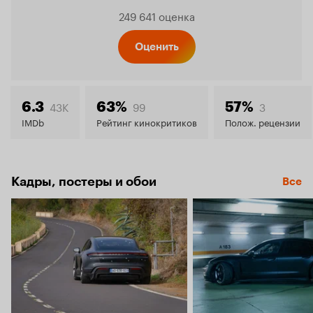
Рейтинг
249 641 оценка
Кинопо
Оценить
7.3
43K
99
3
6.3
63%
57%
IMDb
Рейтинг кинокритиков
Полож. рецензии
Кадры, постеры и обои
Все