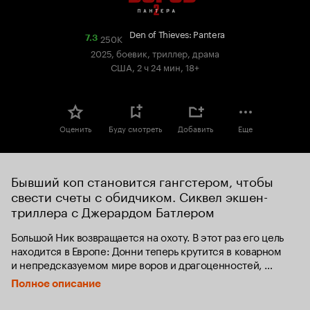
Den of Thieves: Pantera
250K
Рейтинг
7.3
Кинопоиска
2025, боевик, триллер, драма
7.3
США, 2 ч 24 мин, 18+
Оценить
Буду смотреть
Добавить
Еще
Бывший коп становится гангстером, чтобы 
свести счеты с обидчиком. Сиквел экшен-
триллера с Джерардом Батлером
Большой Ник возвращается на охоту. В этот раз его цель 
находится в Европе: Донни теперь крутится в коварном 
и непредсказуемом мире воров и драгоценностей, 
а также связан со знаменитой мафией «Пантера», 
Полное описание
с которой планирует грандиозное ограбление 
крупнейшей в мире алмазной биржи.